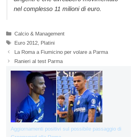
nel complesso 11 milioni di euro.
Categorie
Calcio & Management
Tag
Euro 2012
,
Platini
La Roma a Fiumicino per volare a Parma
Ranieri al test Parma
Aggiornamenti positivi sul possibile passaggio di