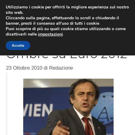
Vai
Utilizziamo i cookie per offrirti la migliore esperienza sul nostro
al
sito web.
Cliccando sulla pagina, effettuando lo scroll o chiudendo il
MEN
contenuto
banner, presti il consenso all’uso di tutti i cookie
Puoi scoprire di più su quali cookie stiamo utilizzando o come
disattivarli nelle
impostazioni
Accetta
Ombre su Euro 2012
23 Ottobre 2010
di
Redazione