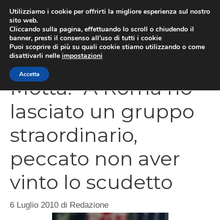
Vai
Utilizziamo i cookie per offrirti la migliore esperienza sul nostro
al
sito web.
Cliccando sulla pagina, effettuando lo scroll o chiudendo il
MEN
contenuto
banner, presti il consenso all’uso di tutti i cookie
Puoi scoprire di più su quali cookie stiamo utilizzando o come
disattivarli nelle
impostazioni
Accetta
Motta: “A Roma ho
lasciato un gruppo
straordinario,
peccato non aver
vinto lo scudetto
6 Luglio 2010
di
Redazione