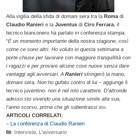
Alla vigilia della sfida di domani sera tra la
Roma
di
Claudio Ranieri
e la
Juventus
di
Ciro Ferrara
, il
tecnico bianconero ha parlato in conferenza stampa:
“
È un momento importante della nostra stagione, così
come ce sono altri. Ho voluto io questa settimana a
porte chiuse per lavorare con maggiore tranquillità con
i ragazzi e per provare alcune cose nuove senza dare
vantaggi agli avversari. A
Ranieri
stringerò la mano,
domani sera. Non ho gufato contro di lui
– aggiunge il
tecnico juventino-
non è nel mio carattere. D’altronde
adesso sto vivendo una situazione simile alla sua,
l’anno scorso, prima che gli subentrassi io».
ARTICOLI CORRELATI:
– La conferenza di Claudio Ranieri
Categorie
Interviste
,
L'avversario