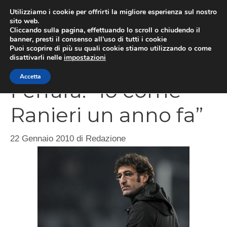
Vai
Utilizziamo i cookie per offrirti la migliore esperienza sul nostro
al
sito web.
Cliccando sulla pagina, effettuando lo scroll o chiudendo il
MEN
contenuto
banner, presti il consenso all’uso di tutti i cookie
Puoi scoprire di più su quali cookie stiamo utilizzando o come
disattivarli nelle
impostazioni
Accetta
Ferrara: “Io come
Ranieri un anno fa”
22 Gennaio 2010
di
Redazione