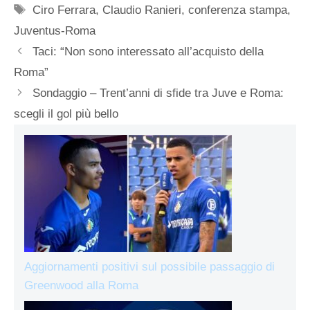
Tag
Ciro Ferrara
,
Claudio Ranieri
,
conferenza stampa
,
Juventus-Roma
Taci: “Non sono interessato all’acquisto della
Roma”
Sondaggio – Trent’anni di sfide tra Juve e Roma:
scegli il gol più bello
Aggiornamenti positivi sul possibile passaggio di
Greenwood alla Roma