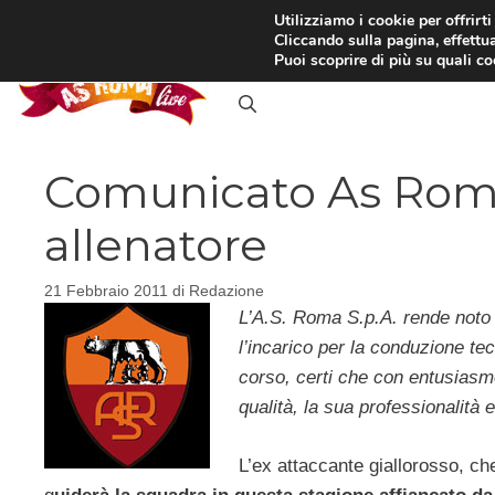
Vai
Utilizziamo i cookie per offrirt
Cliccando sulla pagina, effettua
al
RASSEGNA STAMPA
IN
Puoi scoprire di più su quali c
contenuto
Comunicato As Roma
allenatore
21 Febbraio 2011
di
Redazione
L’A.S. Roma S.p.A. rende noto d
l’incarico per la conduzione tec
corso, certi che con entusiasm
qualità, la sua professionalità 
L’ex attaccante giallorosso, che