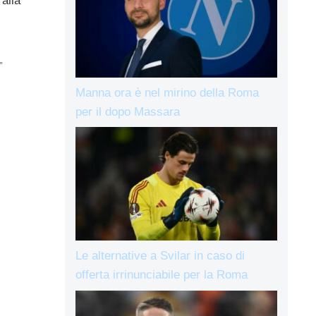
alla
”
Manna ora è nel mirino della Roma
per il dopo Massara
Le alternative a Svilar in caso di
offerta irrinunciabile per la Roma