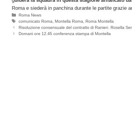
g
uiderà la squadra in questa stagione affiancato da
Roma e siederà in panchina durante le partite grazie 
Categorie
Roma News
Tag
comunicato Roma
,
Montella Roma
,
Roma Montella
Risoluzione consensuale del contratto di Ranieri. Rosella Sens
Domani ore 12.45 conferenza stampa di Montella