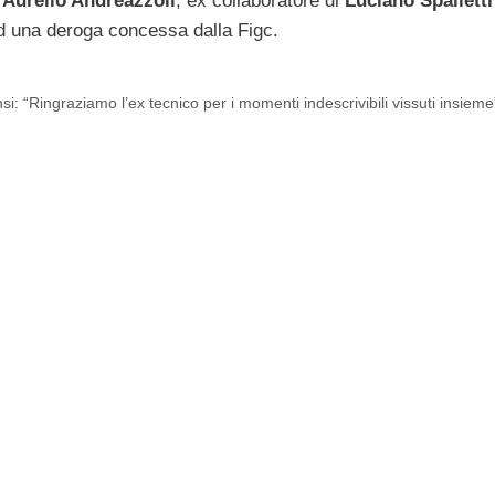
 Aurelio Andreazzoli
, ex collaboratore di
Luciano Spalletti
ad una deroga concessa dalla Figc.
i: “Ringraziamo l’ex tecnico per i momenti indescrivibili vissuti insieme