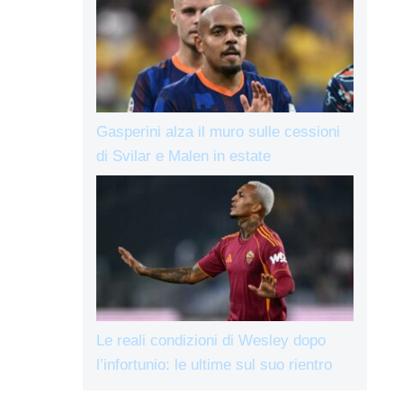
Gasperini alza il muro sulle cessioni
di Svilar e Malen in estate
Le reali condizioni di Wesley dopo
l’infortunio: le ultime sul suo rientro