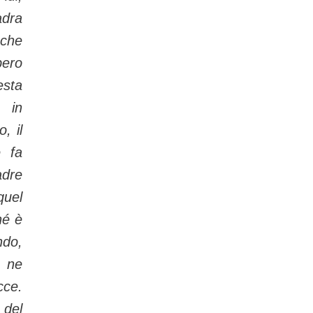
dra
 che
ro
sta
a in
, il
e fa
adre
quel
hé è
ndo,
 ne
ce.
 del