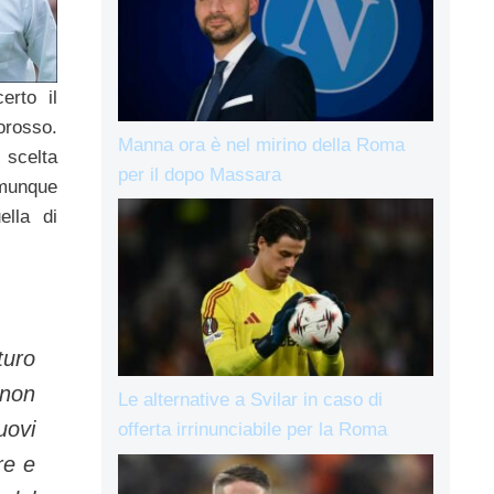
erto il
orosso.
Manna ora è nel mirino della Roma
 scelta
per il dopo Massara
munque
ella di
turo
 non
Le alternative a Svilar in caso di
uovi
offerta irrinunciabile per la Roma
re e