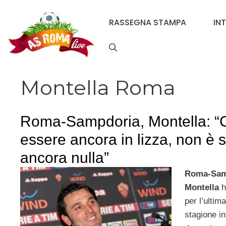
Vai
al
RASSEGNA STAMPA
IN
contenuto
Montella Roma
Roma-Sampdoria, Montella: “C
essere ancora in lizza, non è 
ancora nulla”
Roma-Sam
Montella
ha
per l’ultim
stagione in