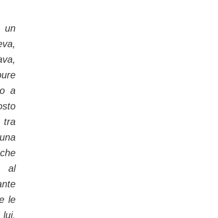
 un
eva,
va,
ure
to a
osto
tra
una
che
 al
ante
e le
lui,