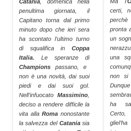
Ma l’
O
Catania
, domenica nella
certi, 
penultima giornata, il
perchè
Capitano torna dal primo
pronta a
minuto dopo che ieri sera
un sogno
ha scontato l’ultimo turno
nerazzu
di squalifica in
Coppa
una sq
Italia.
Le speranze di
comunq
Champions
passano, e
non si 
non è una novità, dai suoi
Dunqu
piedi e dai suoi gol.
sembrav
Nell’infuocato
Massimino
,
ha sap
deciso a rendere difficile la
Certo,
vita alla
Roma
nonostante
gliel
la salvezza del
Catania
sia