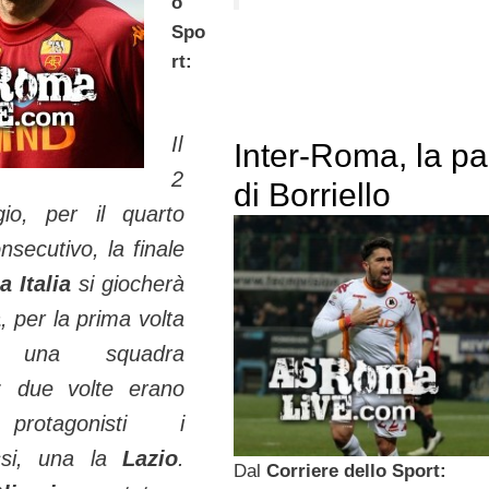
o
Spo
rt:
Il
Inter-Roma, la par
2
di Borriello
io, per il quarto
secutivo, la finale
 Italia
si giocherà
a
, per la prima volta
 una squadra
: due volte erano
 protagonisti i
ossi, una la
Lazio
.
Dal
Corriere dello Sport: