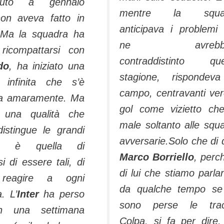
enuto a gennaio
mentre la squa
on aveva fatto in
anticipava i problemi
 Ma la squadra ha
ne avrebbe
ricompattarsi con
contraddistinto que
do
, ha iniziato una
stagione, rispondev
 infinita che s’è
campo, centravanti vero
sa amaramente. Ma
gol come vizietto ch
 una qualità che
male soltanto alle squ
distingue le grandi
avversarie.Solo che di 
re è quella di
Marco Borriello
, perc
si di essere tali, di
di lui che stiamo parla
 reagire a ogni
da qualche tempo se
. L’
Inter
ha perso
sono perse le trac
in una settimana
Colpa, si fa per dire,