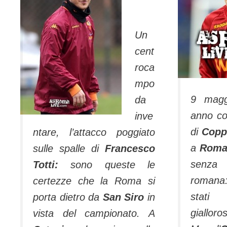
Un
cent
roca
mpo
9 magg
da
anno con
inve
di
Coppa
ntare, l’attacco poggiato
a
Rom
sulle spalle di
Francesco
senza
Totti:
sono queste le
romana
certezze che la Roma si
stati
porta dietro da
San Siro
in
giallor
vista del campionato. A