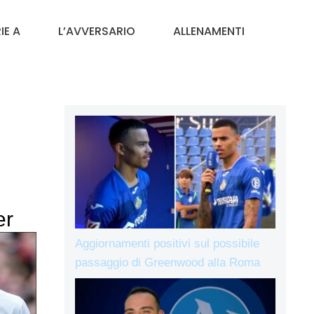
IE A
L’AVVERSARIO
ALLENAMENTI
er
Aggiornamenti positivi sul possibile
passaggio di Greenwood alla Roma