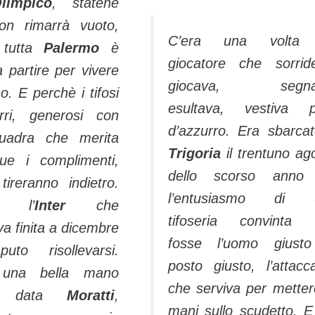
limpico
, statene
non rimarrà vuoto,
C’era una volta
 tutta
Palermo
è
giocatore che sorrid
 partire per vivere
giocava, segna
. E perchè i tifosi
esultava, vestiva p
rri, generosi con
d’azzurro. Era sbarca
uadra che merita
Trigoria
il trentuno ag
ue i complimenti,
dello scorso anno 
tireranno indietro.
l’entusiasmo di 
e l’
Inter
che
tifoseria convinta 
a finita a dicembre
fosse l’uomo giusto
uto risollevarsi.
posto giusto, l’attacc
 una bella mano
che serviva per metter
’ha data
Moratti
,
mani sullo scudetto. E 