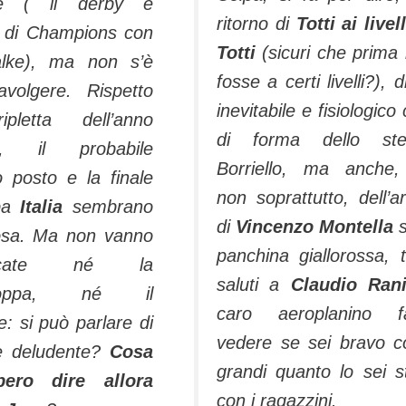
ale ( il derby e
ritorno di
Totti ai livell
a di Champions con
Totti
(sicuri che prima
alke), ma non s’è
fosse a certi livelli?), d
ravolgere. Rispetto
inevitabile e fisiologico 
ipletta dell’anno
di forma dello ste
o, il probabile
Borriello, ma anche
 posto e la finale
non soprattutto, dell’ar
pa
Italia
sembrano
di
Vincenzo Montella
s
osa. Ma non vanno
panchina giallorossa, t
ticate né la
saluti a
Claudio Rani
coppa, né il
caro aeroplanino fa
: si può parlare di
vedere se sei bravo c
e deludente?
Cosa
grandi quanto lo sei s
bero dire allora
con i ragazzini.