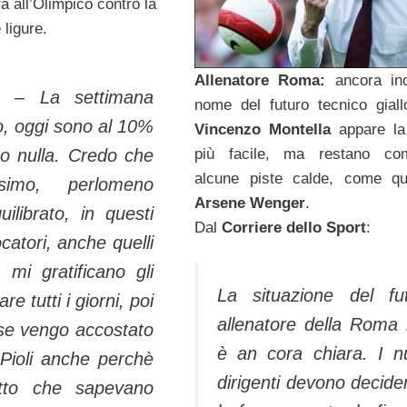
 all’Olimpico contro la
ligure.
Allenatore Roma:
ancora inc
–
La settimana
nome del futuro tecnico giall
o, oggi sono al 10%
Vincenzo Montella
appare la
so nulla. Credo che
più facile, ma restano co
alcune piste calde, come qu
ssimo, perlomeno
Arsene Wenger
.
ilibrato, in questi
Dal
Corriere dello Sport
:
atori, anche quelli
 mi gratificano gli
La situazione del fu
e tutti i giorni, poi
allenatore della Roma
 se vengo accostato
è an cora chiara. I n
 Pioli anche perchè
dirigenti devono decide
tto che sapevano