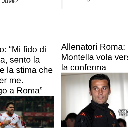
 Juve
?
Allenatori Roma:
o: “Mi fido di
Montella vola ver
a, sento la
la conferma
 e la stima che
er me.
go a Roma”