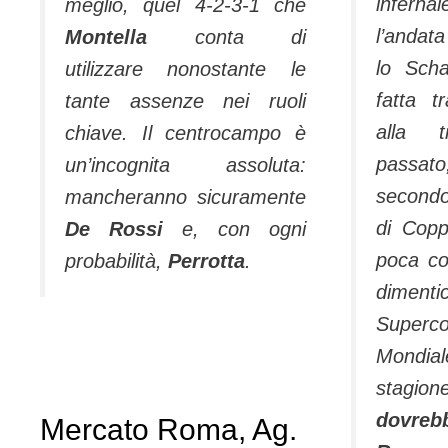
infern
meglio, quel 4-2-3-1 che
l’andat
Montella
conta di
lo Sch
utilizzare nonostante le
fatta t
tante assenze nei ruoli
alla tr
chiave. Il centrocampo è
passat
un’incognita assoluta:
secondo
mancheranno sicuramente
di Cop
De Rossi
e, con ogni
poca c
probabilità,
Perrotta
.
dimen
Super
Mondiale
stagion
dovreb
Mercato Roma, Ag.