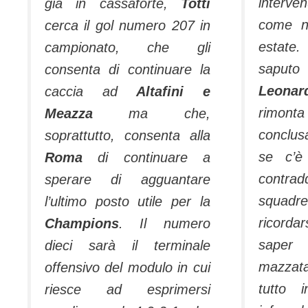
interv
già in cassaforte,
Totti
come n
cerca il gol numero 207 in
estate.
campionato, che gli
saputo 
consenta di continuare la
Leonar
caccia ad
Altafini e
rimonta
Meazza
ma che,
conclu
soprattutto, consenta alla
se c’è
Roma
di continuare a
contrad
sperare di agguantare
squad
l’ultimo posto utile per la
ricordar
Champions
. Il numero
saper
dieci sarà il terminale
mazzata
offensivo del modulo in cui
tutto 
riesce ad esprimersi