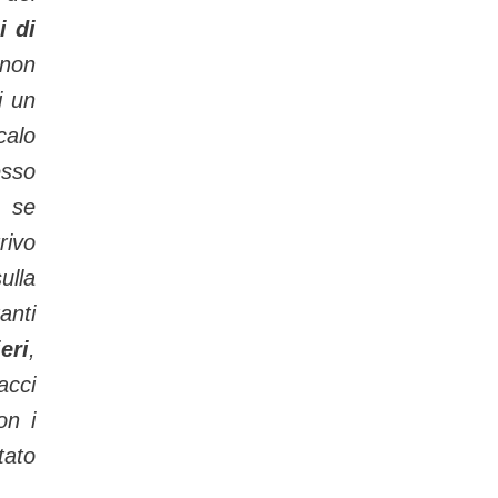
i di
 non
i un
calo
sso
, se
rivo
ulla
anti
eri
,
cci
on i
tato