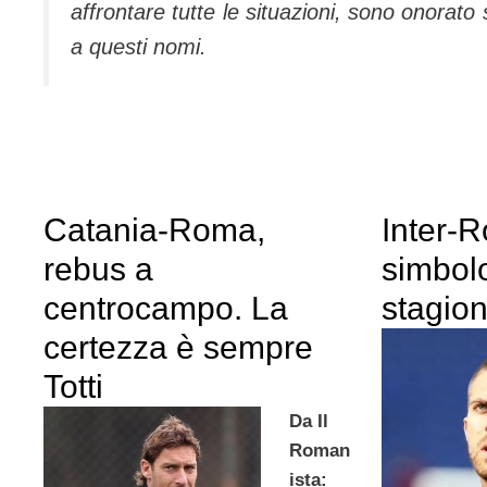
affrontare tutte le situazioni, sono onorat
a questi nomi.
Catania-Roma,
Inter-
rebus a
simbolo
centrocampo. La
stagio
certezza è sempre
Totti
Da Il
Roman
ista: