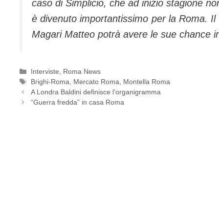
caso di Simplicio, che ad inizio stagione no
è divenuto importantissimo per la Roma. Il 
Magari Matteo potrà avere le sue chance in
Categorie
Interviste
,
Roma News
Tag
Brighi-Roma
,
Mercato Roma
,
Montella Roma
A Londra Baldini definisce l’organigramma
“Guerra fredda” in casa Roma