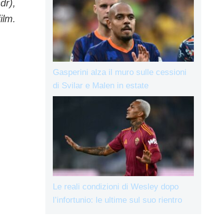
dr),
ilm.
Gasperini alza il muro sulle cessioni
di Svilar e Malen in estate
Le reali condizioni di Wesley dopo
l’infortunio: le ultime sul suo rientro