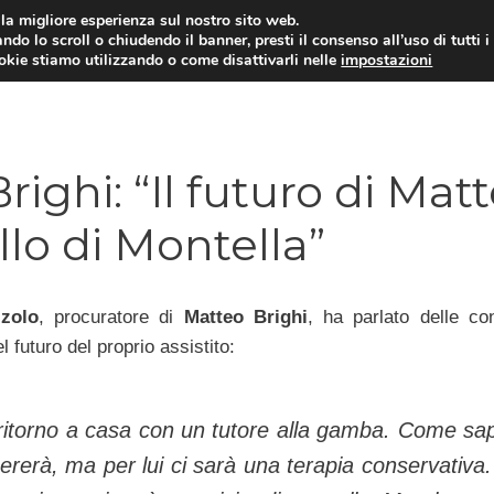
i la migliore esperienza sul nostro sito web.
ndo lo scroll o chiudendo il banner, presti il consenso all’uso di tutti i
TERVISTE
CALCIOMERCATO
CAMPIONATO SER
ookie stiamo utilizzando o come disattivarli nelle
impostazioni
ighi: “Il futuro di Mat
lo di Montella”
zolo
, procuratore di
Matteo Brighi
, ha parlato delle con
l futuro del proprio assistito:
ritorno a casa con un tutore alla gamba. Come sa
ererà, ma per lui ci sarà una terapia conservativa.