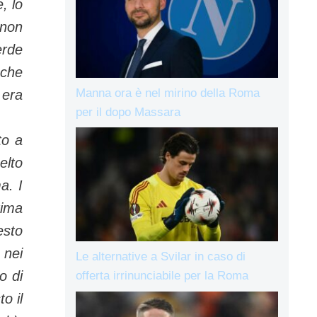
, lo
 non
erde
 che
Manna ora è nel mirino della Roma
 era
per il dopo Massara
to a
elto
a. I
tima
esto
 nei
Le alternative a Svilar in caso di
o di
offerta irrinunciabile per la Roma
o il