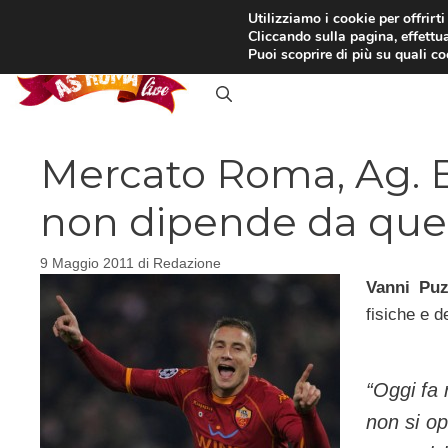
Vai
Utilizziamo i cookie per offrirt
Cliccando sulla pagina, effettua
al
RASSEGNA STAMPA
IN
Puoi scoprire di più su quali c
contenuto
Mercato Roma, Ag. Br
non dipende da quel
9 Maggio 2011
di
Redazione
Vanni Puz
fisiche e de
“
Oggi fa 
non si op