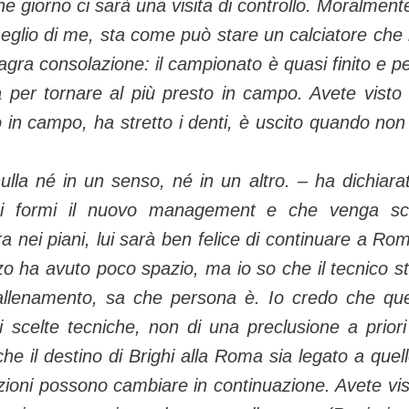
he giorno ci sarà una visita di controllo. Moralmente
eglio di me, sta come può stare un calciatore che
magra consolazione: il campionato è quasi finito e p
rà per tornare al più presto in campo. Avete visto
to in campo, ha stretto i denti, è uscito quando non
nulla né in un senso, né in un altro. –
ha dichiara
i formi il nuovo management e che venga sc
ra nei piani, lui sarà ben felice di continuare a Rom
zo ha avuto poco spazio, ma io so che il tecnico s
allenamento, sa che persona è. Io credo che qu
i scelte tecniche, non di una preclusione a priori
he il destino di Brighi alla Roma sia legato a quell
zioni possono cambiare in continuazione. Avete vist