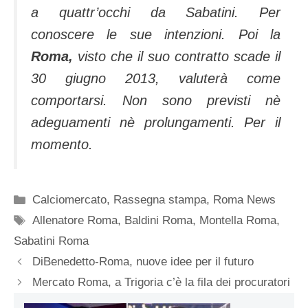
a quattr’occhi da Sabatini. Per
conoscere le sue intenzioni. Poi la
Roma,
visto che il suo contratto scade il
30 giugno 2013, valuterà come
comportarsi. Non sono previsti nè
adeguamenti nè prolungamenti. Per il
momento.
Categorie
Calciomercato
,
Rassegna stampa
,
Roma News
Tag
Allenatore Roma
,
Baldini Roma
,
Montella Roma
,
Sabatini Roma
DiBenedetto-Roma, nuove idee per il futuro
Mercato Roma, a Trigoria c’è la fila dei procuratori