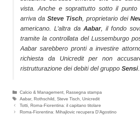
vista. Anche e soprattutto sotto il punto 
arriva da
Steve Tisch
, proprietario dei
Ne
americano.
L’altra da
Aabar
, il fondo so
tramite la controllata del Lussemburgo pos
Aabar sarebbero pronti a investire attor
richiesta da Unicredit per non accusar
ristrutturazione dei debiti del gruppo
Sensi
.
Categorie
Calcio & Management
,
Rassegna stampa
Tag
Aabar
,
Rothschild
,
Steve Tisch
,
Unicredit
Totti, Roma-Fiorentina: il capitano titolare
Roma-Fiorentina: Mihajlovic recupera D’Agostino