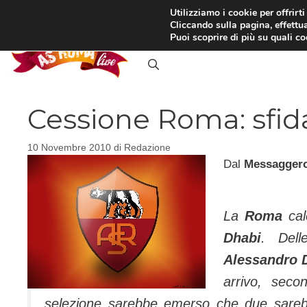
Vai
Utilizziamo i cookie per offrirt
Cliccando sulla pagina, effettua
al
RASSEGNA STAMPA
IN
Puoi scoprire di più su quali c
contenuto
Cessione Roma: sfid
10 Novembre 2010
di
Redazione
Dal
Messagger
La
Roma
ca
Dhabi
. Dell
Alessandro D
arrivo, sec
selezione sarebbe emerso che due sarebbe