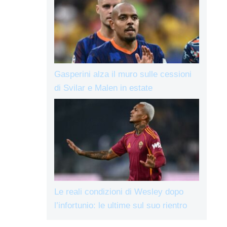
Gasperini alza il muro sulle cessioni
di Svilar e Malen in estate
Le reali condizioni di Wesley dopo
l’infortunio: le ultime sul suo rientro