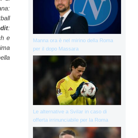
ana:
ball
dit
:
ch e
Manna ora è nel mirino della Roma
nima
per il dopo Massara
ella
Le alternative a Svilar in caso di
offerta irrinunciabile per la Roma