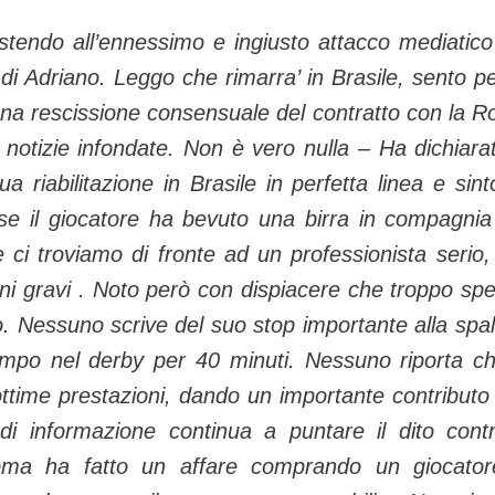
stendo all’ennessimo e ingiusto attacco mediatico
 di Adriano. Leggo che rimarra’ in Brasile, sento pe
una rescissione consensuale del contratto con la 
e notizie infondate. Non è vero nulla –
Ha dichiara
a riabilitazione in Brasile in perfetta linea e sint
e il giocatore ha bevuto una birra in compagnia
e ci troviamo di fronte ad un professionista serio
ni gravi
.
Noto però con dispiacere che troppo sp
. Nessuno scrive del suo stop importante alla spal
ampo nel derby per 40 minuti.
Nessuno riporta c
ottime prestazioni, dando un importante contributo 
i informazione continua a puntare il dito contr
oma ha fatto un affare comprando un giocato