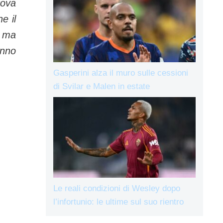
rova
e il
, ma
anno
Gasperini alza il muro sulle cessioni
di Svilar e Malen in estate
Le reali condizioni di Wesley dopo
l’infortunio: le ultime sul suo rientro