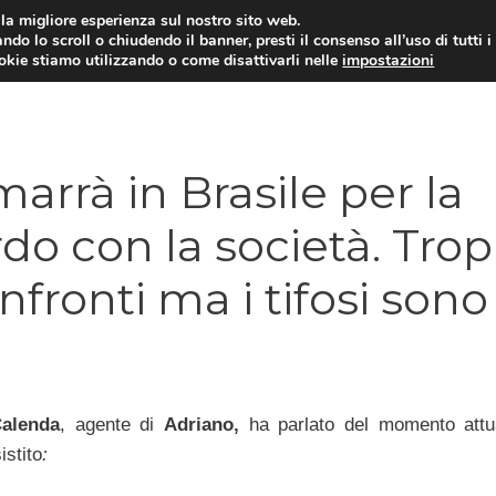
i la migliore esperienza sul nostro sito web.
ndo lo scroll o chiudendo il banner, presti il consenso all’uso di tutti i
TERVISTE
CALCIOMERCATO
CAMPIONATO SER
ookie stiamo utilizzando o come disattivarli nelle
impostazioni
arrà in Brasile per la
rdo con la società. Tro
nfronti ma i tifosi sono
alenda
, agente di
Adriano,
ha parlato del momento attu
istito
: