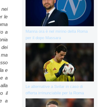
 nei
r le
Roma
Manna ora è nel mirino della Roma
to a
per il dopo Massara
onia
 dei
, ma
esso
la e
he a
alla
Le alternative a Svilar in caso di
o il
offerta irrinunciabile per la Roma
re a