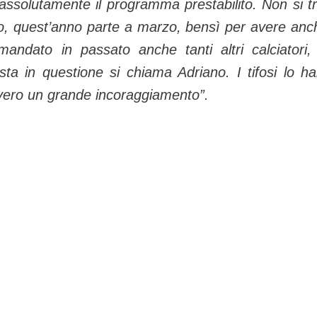
 assolutamente il programma prestabilito. Non si t
so, quest’anno parte a marzo, bensì per avere anch
andato in passato anche tanti altri calciatori
ista in questione si chiama Adriano
.
I tifosi lo h
vvero un grande incoraggiamento”.