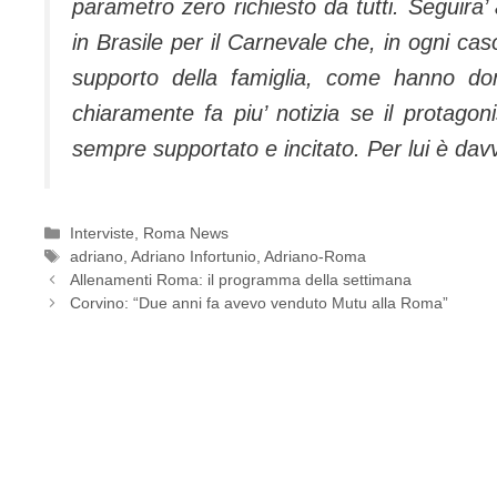
parametro zero richiesto da tutti
.
Seguira’
in Brasile per il Carnevale che, in ogni ca
supporto della famiglia, come hanno dom
chiaramente fa piu’ notizia se il protagon
sempre supportato e incitato. Per lui è da
Categorie
Interviste
,
Roma News
Tag
adriano
,
Adriano Infortunio
,
Adriano-Roma
Allenamenti Roma: il programma della settimana
Corvino: “Due anni fa avevo venduto Mutu alla Roma”