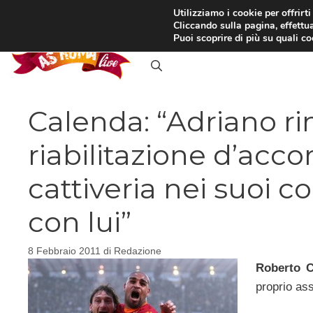
Vai
Utilizziamo i cookie per offrirt
Cliccando sulla pagina, effettua
al
RASSEGNA STAMPA
IN
Puoi scoprire di più su quali c
contenuto
Calenda: “Adriano rim
riabilitazione d’acco
cattiveria nei suoi co
con lui”
8 Febbraio 2011
di
Redazione
Roberto C
proprio ass