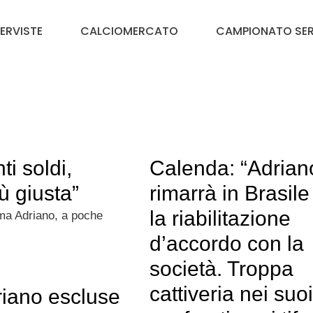
TERVISTE
CALCIOMERCATO
CAMPIONATO SER
i soldi,
Calenda: “Adrian
iù giusta”
rimarrà in Brasile
la riabilitazione
oma Adriano, a poche
d’accordo con la
società. Troppa
cattiveria nei suoi
riano escluse