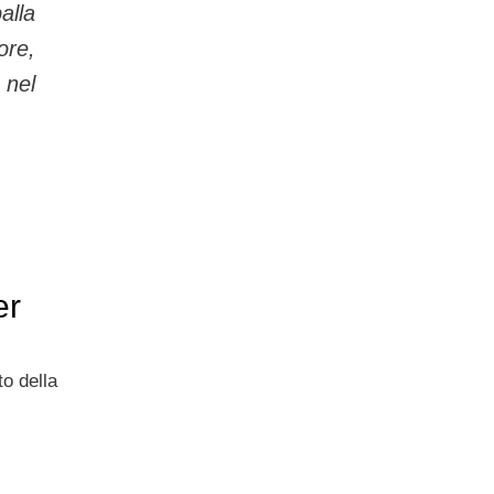
alla
ore,
nel
er
to della