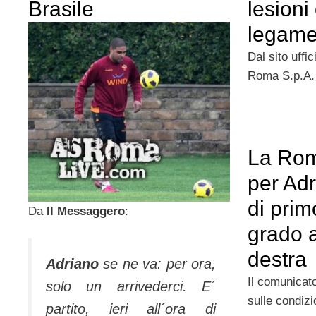
Brasile
lesioni
legame
Dal sito uffi
Roma S.p.A.
La Rom
per Adr
di pri
Da
Il Messaggero
:
grado a
destra
Adriano
se ne va: per ora,
Il comunicato
solo un arrivederci. E´
sulle condizi
partito, ieri all´ora di