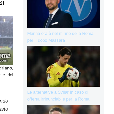
si
Manna ora è nel mirino della Roma
per il dopo Massara
driano,
ale del
Le alternative a Svilar in caso di
offerta irrinunciabile per la Roma
do
usto