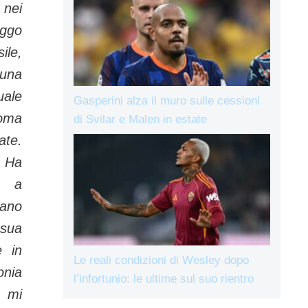
nei
eggo
ile,
 una
uale
Gasperini alza il muro sulle cessioni
Roma
di Svilar e Malen in estate
ate.
–
Ha
 a
iano
sua
e in
Le reali condizioni di Wesley dopo
onia
l’infortunio: le ultime sul suo rientro
 mi