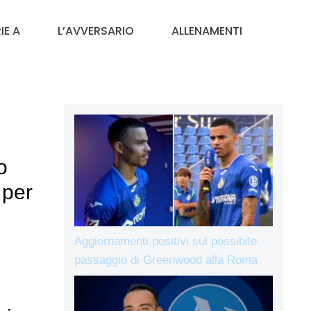
IE A
L’AVVERSARIO
ALLENAMENTI
o
 per
Aggiornamenti positivi sul possibile
passaggio di Greenwood alla Roma