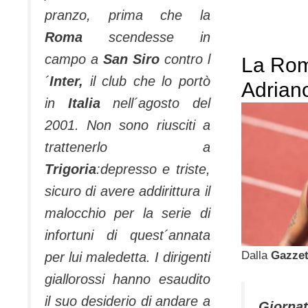
pranzo, prima che la
Roma
scendesse in
campo a
San Siro
contro l
La Rom
´
Inter,
il club che lo portò
Adrian
in
Italia
nell´agosto del
2001. Non sono riusciti a
trattenerlo a
Trigoria
:depresso e triste,
sicuro di avere addirittura il
malocchio per la serie di
infortuni di quest´annata
Dalla
Gazzet
per lui maledetta. I dirigenti
giallorossi hanno esaudito
il suo desiderio di andare a
Giorna