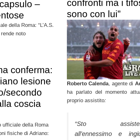
confronti ma i tifo
 capsulo –
sono con lui”
ntose
ciale della Roma: “L’A.S.
 rende noto
a conferma:
iano lesione
Roberto Calenda
, agente di
A
mo/secondo
ha parlato del momento attu
proprio assistito
:
lla coscia
“Sto assisten
 ufficiale della Roma
oni fisiche di Adriano:
all’ennessimo e ingi