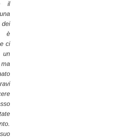
 il
 una
dei
d è
e ci
d un
, ma
ato
ravi
cere
sso
ate
nto.
suo