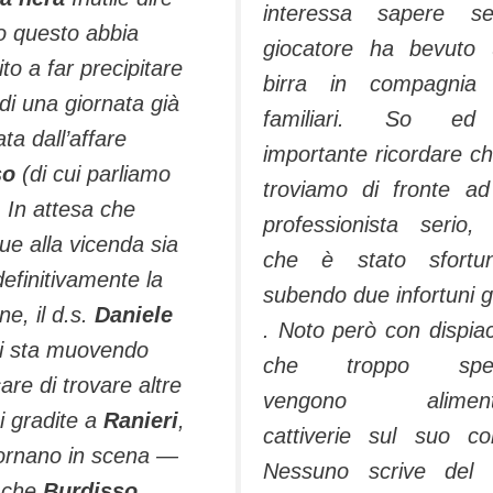
interessa sapere se
o questo abbia
giocatore ha bevuto
ito a far precipitare
birra in compagnia 
di una giornata già
familiari. So e
ta dall’affare
importante ricordare ch
so
(di cui parliamo
troviamo di fronte a
. In attesa che
professionista serio
e alla vicenda sia
che è stato sfortun
efinitivamente la
subendo due infortuni g
ne, il d.s.
Daniele
.
Noto però con dispia
i sta muovendo
che troppo spe
are di trovare altre
vengono aliment
i gradite a
Ranieri
,
cattiverie sul suo co
tornano in scena —
Nessuno scrive del 
 che
Burdisso