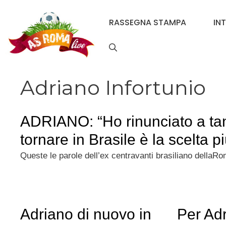
Vai
al
RASSEGNA STAMPA
IN
contenuto
Adriano Infortunio
ADRIANO: “Ho rinunciato a tant
tornare in Brasile è la scelta p
Queste le parole dell’ex centravanti brasiliano dellaR
Adriano di nuovo in
Per Ad