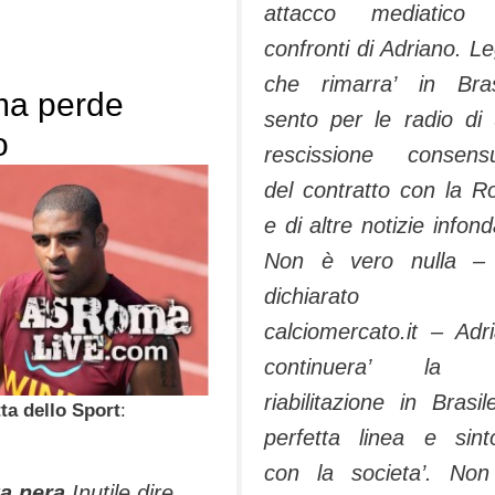
attacco mediatico 
confronti di Adriano. L
che rimarra’ in Bras
a perde
sento per le radio di
o
rescissione consens
del contratto con la 
e di altre notizie infond
Non è vero nulla 
dichiarato
calciomercato.it –
Adr
continuera’ la 
riabilitazione in Brasil
ta dello Sport
:
perfetta linea e sint
con la societa’
.
Non
ta nera
Inutile dire