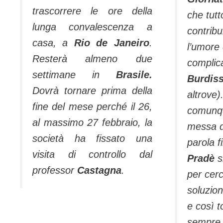
trascorrere le ore della
che tutt
lunga convalescenza a
contribu
casa, a
Rio de Janeiro
.
l’umore 
Resterà almeno due
complica
settimane in
Brasile.
Burdis
Dovrà tornare prima della
altrove)
fine del mese perché il 26,
comunqu
al massimo 27 febbraio, la
messa d
società ha fissato una
parola fi
visita di controllo dal
Pradè
s
professor
Castagna
.
per cerc
soluzion
e così 
sempre