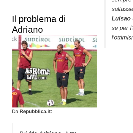
saltasse
Il problema di
Luisao
Adriano
se per l
l’ottimi
Da
Repubblica.it: