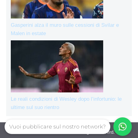
Gasperini alza il muro sulle cessioni di Svilar e
Malen in estate
Le reali condizioni di Wesley dopo l’infortunio: le
ultime sul suo rientro
Vuoi pubblicare sul nostro network?
AsRomaLive.com © 2026. All right reserverd.