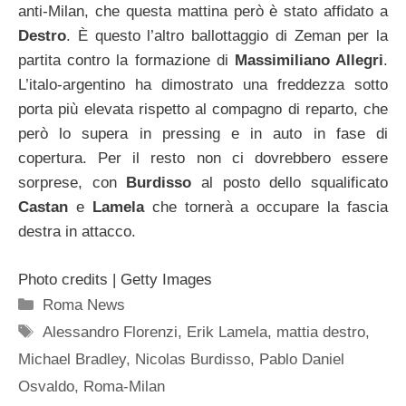
anti-Milan, che questa mattina però è stato affidato a
Destro
. È questo l’altro ballottaggio di Zeman per la
partita contro la formazione di
Massimiliano Allegri
.
L’italo-argentino ha dimostrato una freddezza sotto
porta più elevata rispetto al compagno di reparto, che
però lo supera in pressing e in auto in fase di
copertura. Per il resto non ci dovrebbero essere
sorprese, con
Burdisso
al posto dello squalificato
Castan
e
Lamela
che tornerà a occupare la fascia
destra in attacco.
Photo credits | Getty Images
Categorie
Roma News
Tag
Alessandro Florenzi
,
Erik Lamela
,
mattia destro
,
Michael Bradley
,
Nicolas Burdisso
,
Pablo Daniel
Osvaldo
,
Roma-Milan