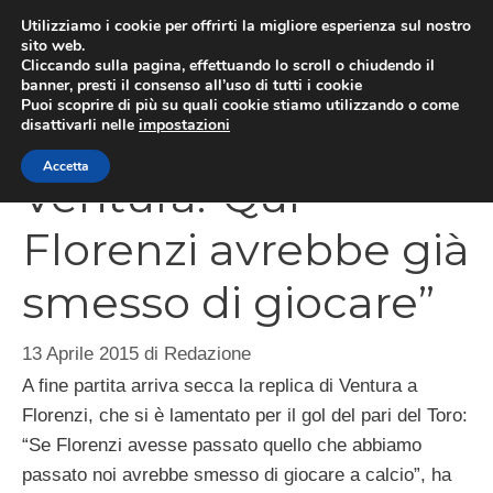
Vai
Utilizziamo i cookie per offrirti la migliore esperienza sul nostro
al
sito web.
Cliccando sulla pagina, effettuando lo scroll o chiudendo il
MEN
contenuto
banner, presti il consenso all’uso di tutti i cookie
Puoi scoprire di più su quali cookie stiamo utilizzando o come
disattivarli nelle
impostazioni
Accetta
Ventura:”Qui
Florenzi avrebbe già
smesso di giocare”
13 Aprile 2015
di
Redazione
A fine partita arriva secca la replica di Ventura a
Florenzi, che si è lamentato per il gol del pari del Toro:
“Se Florenzi avesse passato quello che abbiamo
passato noi avrebbe smesso di giocare a calcio”, ha