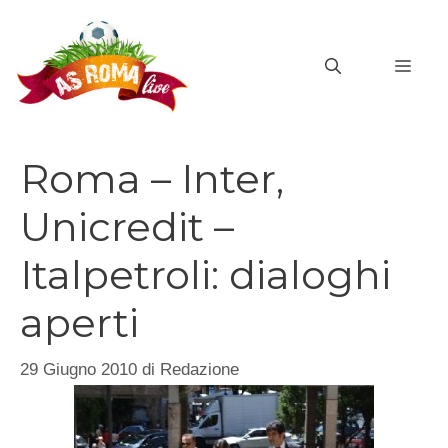
Vai
al
MEN
contenuto
Roma – Inter,
Unicredit –
Italpetroli: dialoghi
aperti
29 Giugno 2010
di
Redazione