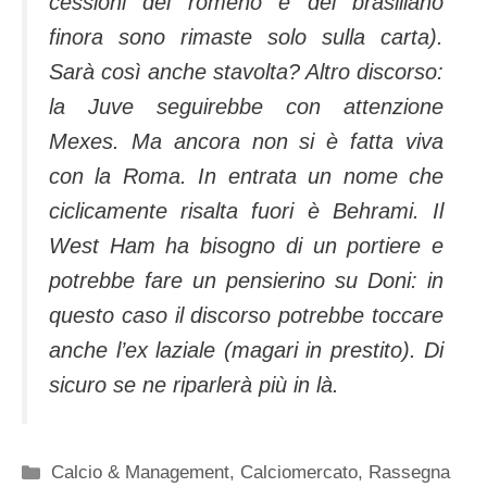
cessioni del romeno e del brasiliano
finora sono rimaste solo sulla carta).
Sarà così anche stavolta? Altro discorso:
la Juve seguirebbe con attenzione
Mexes. Ma ancora non si è fatta viva
con la Roma. In entrata un nome che
ciclicamente risalta fuori è Behrami. Il
West Ham ha bisogno di un portiere e
potrebbe fare un pensierino su Doni: in
questo caso il discorso potrebbe toccare
anche l’ex laziale (magari in prestito). Di
sicuro se ne riparlerà più in là.
Categorie
Calcio & Management
,
Calciomercato
,
Rassegna