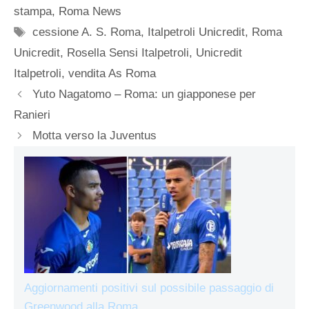
stampa
,
Roma News
Tag
cessione A. S. Roma
,
Italpetroli Unicredit
,
Roma
Unicredit
,
Rosella Sensi Italpetroli
,
Unicredit
Italpetroli
,
vendita As Roma
Yuto Nagatomo – Roma: un giapponese per
Ranieri
Motta verso la Juventus
Aggiornamenti positivi sul possibile passaggio di
Greenwood alla Roma