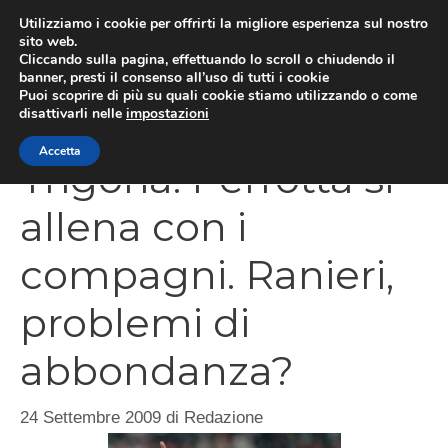
Vai
Utilizziamo i cookie per offrirti la migliore esperienza sul nostro
al
sito web.
Cliccando sulla pagina, effettuando lo scroll o chiudendo il
MEN
contenuto
banner, presti il consenso all’uso di tutti i cookie
Puoi scoprire di più su quali cookie stiamo utilizzando o come
disattivarli nelle
impostazioni
Accetta
Trigoria: Perrotta si
allena con i
compagni. Ranieri,
problemi di
abbondanza?
24 Settembre 2009
di
Redazione