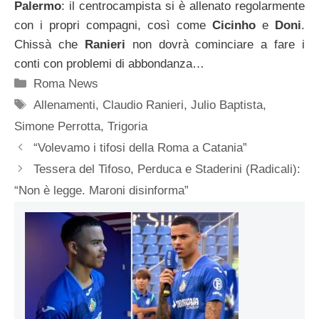
Palermo
: il centrocampista si è allenato regolarmente
con i propri compagni, così come
Cicinho
e
Doni
.
Chissà che
Ranieri
non dovrà cominciare a fare i
conti con problemi di abbondanza…
Categorie
Roma News
Tag
Allenamenti
,
Claudio Ranieri
,
Julio Baptista
,
Simone Perrotta
,
Trigoria
“Volevamo i tifosi della Roma a Catania”
Tessera del Tifoso, Perduca e Staderini (Radicali):
“Non è legge. Maroni disinforma”