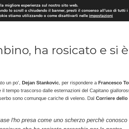
i la migliore esperienza sul nostro sito web.
ndo lo scroll o chiudendo il banner, presti il consenso all’uso di tutti i
TERVISTE
CALCIOMERCATO
CAMPIONATO SER
ookie stiamo utilizzando o come disattivarli nelle
impostazioni
bino, ha rosicato e si è
to un po’,
Dejan Stankovic
, per rispondere a
Francesco Tot
il tempo trascorso dalle esternazioni del Capitano gialloros
 serbo sono comunque cariche di veleno. Dal
Corriere dello
rase l’ho presa come uno scherzo perchè conosco