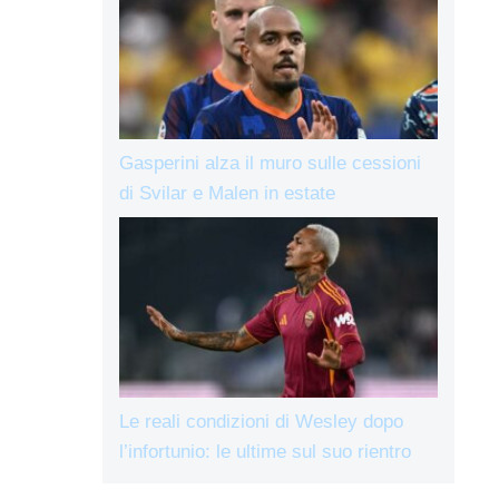
Gasperini alza il muro sulle cessioni
di Svilar e Malen in estate
Le reali condizioni di Wesley dopo
l’infortunio: le ultime sul suo rientro