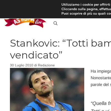
Vai
Utilizziamo i cookie per offrirt
Cliccando sulla pagina, effettua
al
RASSEGNA STAMPA
IN
Puoi scoprire di più su quali c
contenuto
Stankovic: “Totti bam
vendicato”
30 Luglio 2010
di
Redazione
Ha impiega
Nonostante 
parole del
“
Quella f