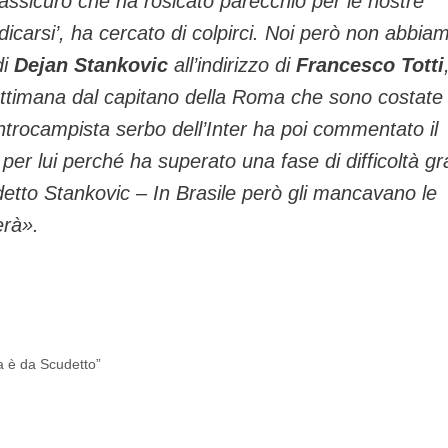
i assicuro che ha rosicato parecchio per le nostre
dicarsi’, ha cercato di colpirci. Noi però non abbia
di
Dejan Stankovic
all’indirizzo di
Francesco Totti
settimana dal capitano della Roma che sono costate 
ntrocampista serbo dell’Inter ha poi commentato il
er lui perché ha superato una fase di difficoltà gr
detto Stankovic
– In Brasile però gli mancavano le
erà
».
ma è da Scudetto”