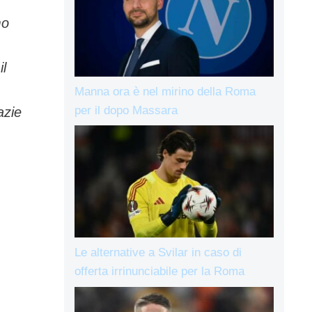
mo
,
il
Manna ora è nel mirino della Roma
per il dopo Massara
azie
Le alternative a Svilar in caso di
offerta irrinunciabile per la Roma