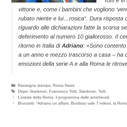
Totti e v
vittorie e, come i bambini che vogliono ‘ven
rubato niente e lui…rosica
“. Dura risposta 
riguardo alle dichiarazioni fatte la scorsa 
deferimento al numero 10 giallorosso. Il ce
ritorno in Italia di
Adriano
: «
Sono contento p
a un anno e mezzo trascor­so a casa
– ha 
emozio­ni della serie A e alla Ro­ma le ritrov
Categorie
Rassegna stampa
,
Roma News
Tag
Dejan Stankovic
,
Francesco Totti
,
Stankovic
,
Totti
L’estate della Roma: il programma delle amichevoli
Bronzetti: “Adriano un affare, Burdisso vale 7 milioni, la Ro