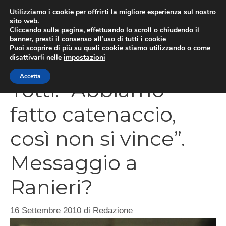
Vai
Utilizziamo i cookie per offrirti la migliore esperienza sul nostro
al
sito web.
Cliccando sulla pagina, effettuando lo scroll o chiudendo il
MEN
contenuto
banner, presti il consenso all’uso di tutti i cookie
Puoi scoprire di più su quali cookie stiamo utilizzando o come
disattivarli nelle
impostazioni
Accetta
Totti: “Abbiamo
fatto catenaccio,
così non si vince”.
Messaggio a
Ranieri?
16 Settembre 2010
di
Redazione