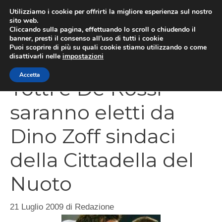
Vai
Utilizziamo i cookie per offrirti la migliore esperienza sul nostro
al
sito web.
Cliccando sulla pagina, effettuando lo scroll o chiudendo il
MEN
contenuto
banner, presti il consenso all’uso di tutti i cookie
Puoi scoprire di più su quali cookie stiamo utilizzando o come
disattivarli nelle
impostazioni
Accetta
Totti e De Rossi
saranno eletti da
Dino Zoff sindaci
della Cittadella del
Nuoto
21 Luglio 2009
di
Redazione