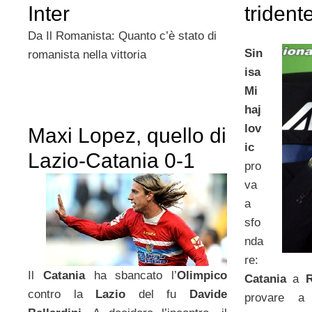
Inter
trident
Da Il Romanista: Quanto c’è stato di
Sin
romanista nella vittoria
isa
Mi
haj
lov
Maxi Lopez, quello di
ic
Lazio-Catania 0-1
pro
va
a
sfo
nda
re:
Il
Catania
ha sbancato l’
Olimpico
Catania
a
contro la
Lazio
del fu
Davide
provare a 