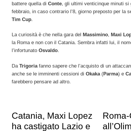
battere quella di
Conte
, gli ultimi venticinque minuti si
febbraio, in caso contrario l’8, giorno preposto per la s
Tim Cup
.
La curiosità è che nella gara del
Massimino
,
Maxi Lo
la Roma e non con il Catania. Sembra infatti lui, il nom
l’infortunato
Osvaldo
.
Da
Trigoria
fanno sapere che l’acquisto di un attaccant
anche se le imminenti cessioni di
Okaka
(
Parma
) e
Ca
farebbero pensare ad altro.
Catania, Maxi Lopez
Roma-C
ha castigato Lazio e
all’Oli