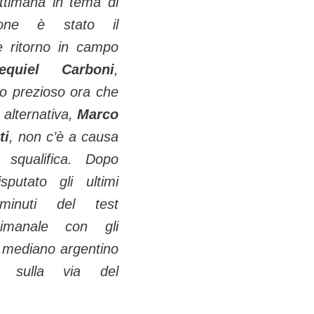
ettimana in tema di
ione è stato il
le ritorno in campo
equiel Carboni
,
o prezioso ora che
 alternativa,
Marco
ti
, non c’è a causa
 squalifica. Dopo
sputato gli ultimi
minuti del test
ttimanale con gli
 il mediano argentino
a sulla via del