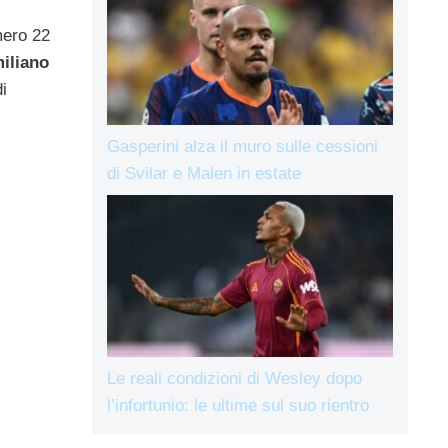
mero 22
iliano
i
Gasperini alza il muro sulle cessioni
di Svilar e Malen in estate
Le reali condizioni di Wesley dopo
l’infortunio: le ultime sul suo rientro