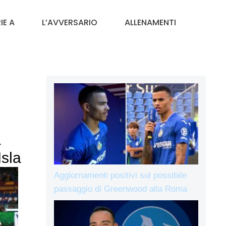
IE A
L’AVVERSARIO
ALLENAMENTI
a
sla
Aggiornamenti positivi sul possibile
passaggio di Greenwood alla Roma