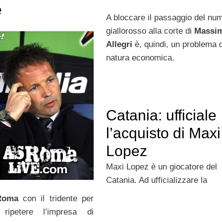
e
A bloccare il passaggio del nu
giallorosso alla corte di
Massim
Allegri
è, quindi, un problema d
natura economica.
Catania: ufficiale
l’acquisto di Maxi
Lopez
Maxi Lopez è un giocatore del
Catania. Ad ufficializzare la
Roma
con il tridente per
ripetere l’impresa di