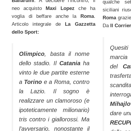
Ballardini
. A decidere l’incontro, il
qualche se
neo acquisto
Maxi Lopez
che ha
siciliani ri
voglia di beffare anche la
Roma
.
Roma
grazie
Articolo integrale de
La Gazzetta
Da
Il Corrie
dello Sport:
Quesit
Olimpico
, basta il nome
marcia
dello stadio. Il
Catania
ha
del
Ca
vinto le due partite esterne
trasfer
a
Torino
e a Roma, contro
scandit
la Lazio. Il sogno è
interrog
realizzare un clamoroso (e
Mihajlo
ipoteticamente milionario)
dare una
tris contro i giallorossi. Ma
RECUP
l’avversario, nonostante il