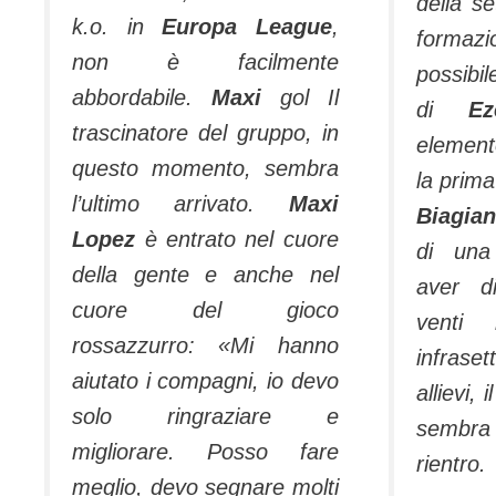
della s
k.o. in
Europa League
,
formaz
non è facilmente
possibi
abbordabile.
Maxi
gol Il
di
Ez
trascinatore del gruppo, in
element
questo momento, sembra
la prima
l’ultimo arrivato.
Maxi
Biagian
Lopez
è entrato nel cuore
di una
della gente e anche nel
aver di
cuore del gioco
venti 
rossazzurro: «Mi hanno
infrase
aiutato i compagni, io devo
allievi,
solo ringraziare e
sembr
migliorare. Posso fare
rientro.
meglio, devo segnare molti