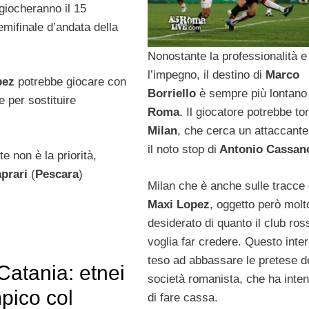
 giocheranno il 15
emifinale d’andata della
Nonostante la professionalità e
l’impegno, il destino di
Marco
pez
potrebbe giocare con
Borriello
è sempre più lontano 
e per sostituire
Roma
. Il giocatore potrebbe to
Milan
, che cerca un attaccant
il noto stop di
Antonio Cassan
e non è la priorità,
prari
(
Pescara
)
Milan che è anche sulle tracce 
Maxi Lopez
, oggetto però mol
desiderato di quanto il club ro
voglia far credere. Questo inte
teso ad abbassare le pretese d
atania: etnei
società romanista, che ha inte
mpico col
di fare cassa.