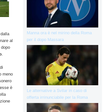
Manna ora è nel mirino della Roma
dalla
per il dopo Massara
rnare al
e dopo
o
.
di
to meno
ssonero
resse è
Le alternative a Svilar in caso di
ella
offerta irrinunciabile per la Roma
nzione