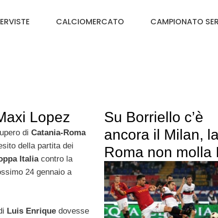
TERVISTE
CALCIOMERCATO
CAMPIONATO SER
 Maxi Lopez
Su Borriello c’è
ancora il Milan, l
cupero di
Catania-Roma
sito della partita dei
Roma non molla I
oppa Italia
contro la
ossimo 24 gennaio a
di
Luis Enrique
dovesse