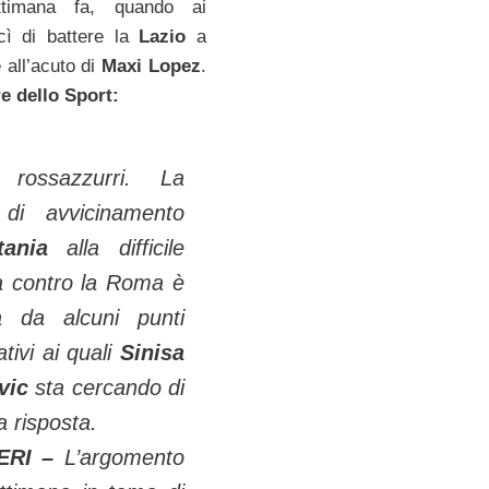
ttimana fa, quando ai
uscì di battere la
Lazio
a
 all’acuto di
Maxi Lopez
.
re dello Sport:
i rossazzurri. La
 di avvicinamento
tania
alla difficile
ta contro la Roma è
a da alcuni punti
ativi ai quali
Sinisa
vic
sta cercando di
 risposta.
ERI –
L’argomento