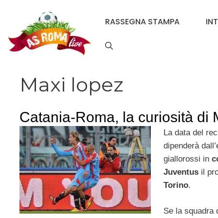
Vai
al
RASSEGNA STAMPA
IN
contenuto
Maxi lopez
Catania-Roma, la curiosità di
La data del re
dipenderà dall’e
giallorossi in
c
Juventus
il pr
Torino
.
Se la squadra 