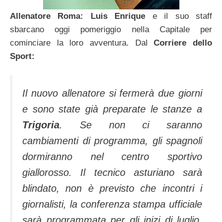
Allenatore Roma:
Luis Enrique
e il suo staff
sbarcano oggi pomeriggio nella Capita­le per
cominciare la loro avventu­ra. Dal
Corriere dello
Sport:
Il nuovo allenatore si fermerà due giorni
e sono state già prepara­te le stanze a
Trigoria
. Se non ci sa­ranno
cambiamenti di programma, gli spagnoli
dormiranno nel centro sportivo
giallorosso. Il tecnico astu­riano sarà
blindato, non è previsto che incontri i
gior­nalisti, la conferenza stampa ufficiale
sa­rà programmata per gli inizi di luglio,