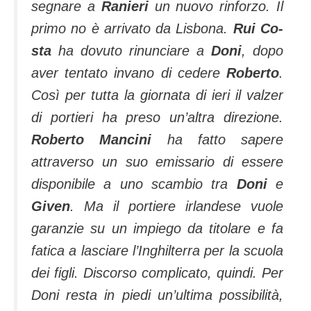
segnare a
Ranieri
un nuovo rinforzo. Il
primo no è arrivato da Lisbona.
Rui Co­
sta
ha dovuto rinunciare a
Doni
, dopo
aver tentato invano di cedere
Roberto
.
Così per tutta la giornata di ieri il val­zer
di portieri ha preso un’altra dire­zione.
Roberto Mancini
ha fatto sapere
attraverso un suo emissario di essere
disponibile a uno scambio tra
Doni
e
Given
. Ma il portiere irlandese vuole
garanzie su un im­piego da titolare e fa
fatica a lasciare l’In­ghilterra per la scuo­la
dei figli. Discorso complicato, quindi. Per
Doni resta in piedi un’ultima pos­sibilità,