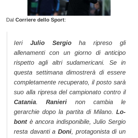
Dal
Corriere dello Sport
:
Ieri
Julio Sergio
ha ripreso gli
allenamenti con un giorno di anticipo
rispetto agli altri sudame­ricani. Se in
questa setti­mana dimostrerà di essere
completamente recupera­to, il posto sarà
suo alla ri­presa del campionato con­tro il
Catania
.
Ranieri
non cambia le
gerarchie dopo la partita di Milano.
Lo­
bont
è ancora indisponibi­le, Julio Sergio
resta da­vanti a
Doni
, protagonista di un