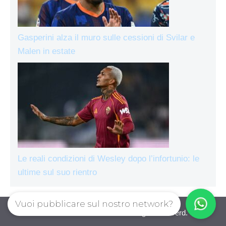
Gasperini alza il muro sulle cessioni di Svilar e
Malen in estate
Le reali condizioni di Wesley dopo l’infortunio: le
ultime sul suo rientro
Vuoi pubblicare sul nostro network?
AsRomaLive.com © 2026. All right reserverd.