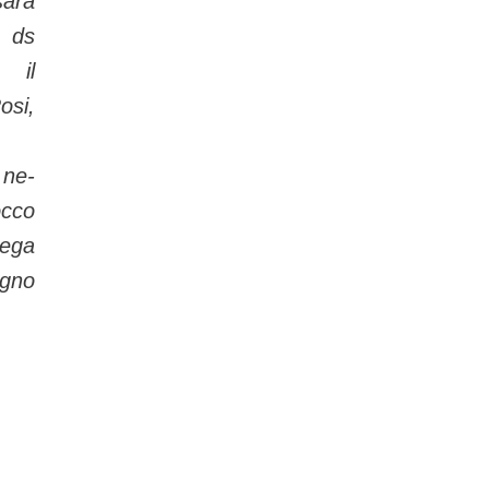
sarà
 ds
il
si,
ne­
occo
lega
ugno