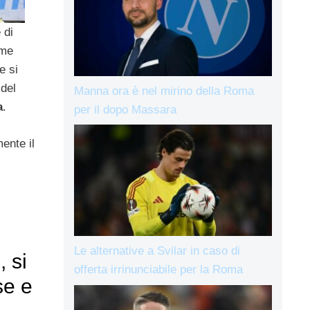
 di
ime
e si
 del
Manna ora è nel mirino della Roma
a
.
per il dopo Massara
mente il
Le alternative a Svilar in caso di
 si
offerta irrinunciabile per la Roma
se e