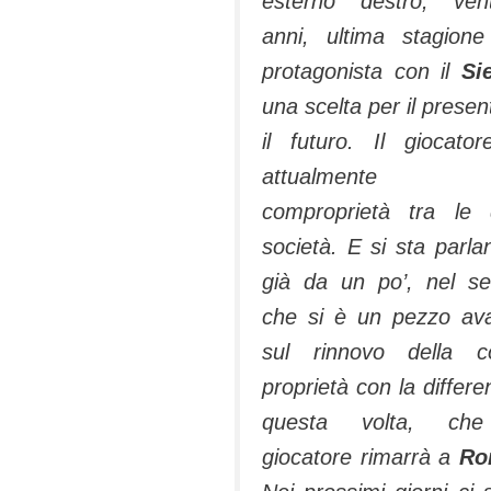
esterno de­stro, vent
anni, ultima stagion
protagonista con il
Si
una scelta per il presen
il futuro. Il giocato
attualmente 
comproprietà tra le
società. E si sta parla
già da un po’, nel s
che si è un pezzo ava
sul rinnovo della c
proprietà con la differe
questa volta, che
giocatore rimarrà a
Ro