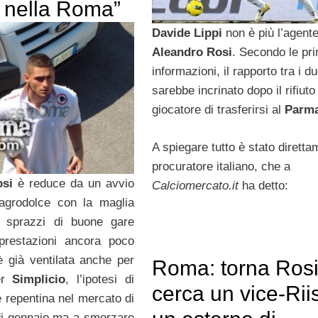
 nella Roma”
Davide Lippi
non è più l’agente
Aleandro Rosi
. Secondo le pr
informazioni, il rapporto tra i du
sarebbe incrinato dopo il rifiuto
giocatore di trasferirsi al
Parm
A spiegare tutto è stato diretta
procuratore italiano, che a
osi
è reduce da un avvio
Calciomercato.it
ha detto:
 agrodolce con la maglia
 sprazzi di buone gare
 prestazioni ancora poco
 è già ventilata anche per
Roma: torna Rosi,
er
Simplicio
, l’ipotesi di
cerca un vice-Rii
 repentina nel mercato di
di gennaio ma a smorzare