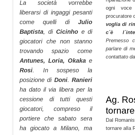
La società vorrebbe
ogni voce
liberarsi di ingaggi pesanti
procuratore d
come quelli di
Julio
voglia di r
Baptista
, di
Cicinho
e di
c´è l´int
Premesso c
giocatori che non stanno
parlare di m
trovando spazio come
contattato d
Antunes, Loria, Okaka
e
Rosi
. In sospeso la
posizione di
Doni
.
Ranieri
ha dato il via libera per la
Ag. Ros
cessione di tutti questi
tornar
giocatori, compreso il
portiere che sabato sera
Dal Romanist
ha giocato a Milano, ma
tornare alla 