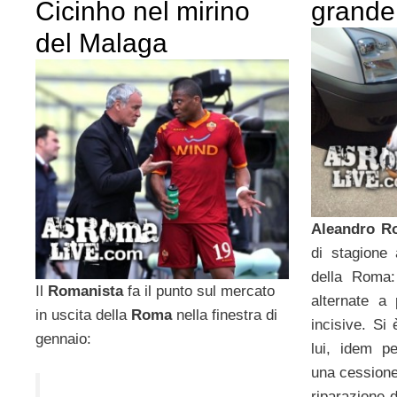
Cicinho nel mirino
grande
del Malaga
Aleandro R
di stagione
della Roma:
Il
Romanista
fa il punto sul mercato
alternate a
in uscita della
Roma
nella finestra di
incisive. Si
gennaio:
lui, idem p
una cessione
riparazione 