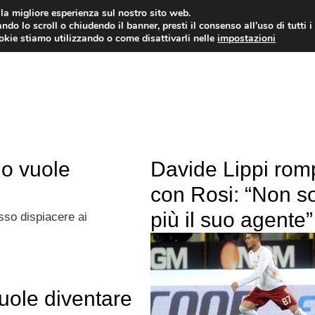
i la migliore esperienza sul nostro sito web.
ndo lo scroll o chiudendo il banner, presti il consenso all’uso di tutti i
TERVISTE
CALCIOMERCATO
CAMPIONATO SER
ookie stiamo utilizzando o come disattivarli nelle
impostazioni
lo vuole
Davide Lippi rom
con Rosi: “Non s
più il suo agente”
so dispiacere ai
uole diventare