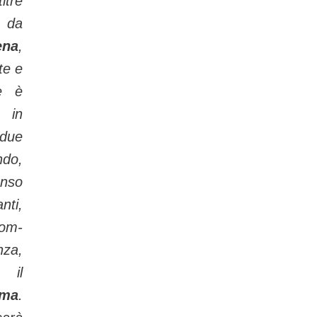
itrè
e da
ena
,
te e
re è
in
 due
ndo,
enso
nti,
om­
nza,
 il
ma
.