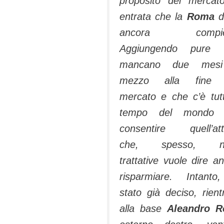
proposito del mercat
en­trata che la
Roma
d
ancora compie­
Aggiungendo pure 
mancano due mes
mezzo alla fine 
mercato e che c’è tutt
tempo del mondo 
consentire quell’at
che, spesso, ne
trattative vuole dire a
risparmiare. In­tant
stato già deciso, rient
alla base
Ale­andro R