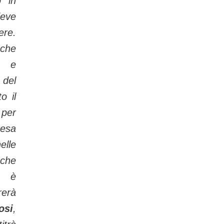
o in
eve
re.
che
i e
del
o il
per
tesa
lle
nche
o, è
rerà
osi
,