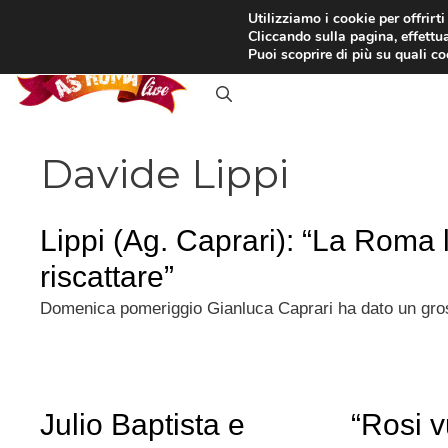
Vai
Utilizziamo i cookie per offrirt
Cliccando sulla pagina, effettua
al
RASSEGNA STAMPA
IN
Puoi scoprire di più su quali c
contenuto
Davide Lippi
Lippi (Ag. Caprari): “La Roma 
riscattare”
Domenica pomeriggio Gianluca Caprari ha dato un gros
Julio Baptista e
“Rosi v