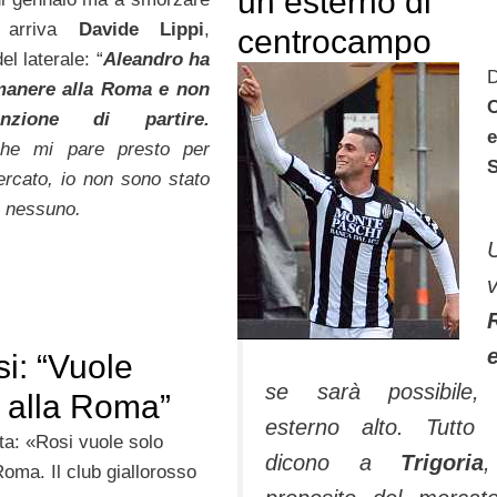
un esterno di
 arriva
Davide Lippi
,
centrocampo
el laterale: “
Aleandro ha
D
imanere alla Roma e non
C
enzione di partire.
e
he mi pare presto per
ercato, io non sono stato
a nessuno.
i: “Vuole
se sarà possi­bile,
e alla Roma”
esterno alto. Tutto 
a: «Rosi vuole solo
dicono a
Trigoria
Roma. Il club giallorosso