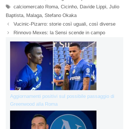
Tag
calciomercato Roma
,
Cicinho
,
Davide Lippi
,
Julio
Baptista
,
Malaga
,
Stefano Okaka
Vucinic-Pizarro: storie così uguali, così diverse
Rinnovo Mexes: la Sensi scende in campo
Aggiornamenti positivi sul possibile passaggio di
Greenwood alla Roma