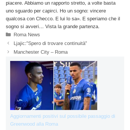
piacere. Abbiamo un rapporto stretto, a volte basta
uno sguardo per capirci. Ho un sogno: vincere
qualcosa con Checco. E lui lo sa». E speriamo che il
sogno si avveri… Vista la grande partenza.
Categorie
Roma News
Ljajic:”Spero di trovare continuità”
Manchester City – Roma
Aggiornamenti positivi sul possibile passaggio di
Greenwood alla Roma