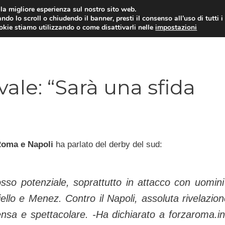
i la migliore esperienza sul nostro sito web.
ndo lo scroll o chiudendo il banner, presti il consenso all’uso di tutti i
TERVISTE
CALCIOMERCATO
CAMPIONATO SER
ookie stiamo utilizzando o come disattivarli nelle
impostazioni
ale: “Sarà una sfida
oma e Napoli
ha parlato del derby del sud:
so potenziale, soprattutto in attacco con uomini
riello e Menez. Contro il Napoli, assoluta rivelazion
ensa e spettacolare.
-Ha dichiarato a forzaroma.in