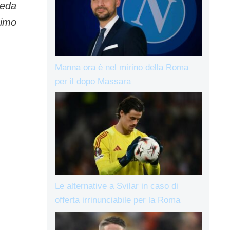
veda
nimo
Manna ora è nel mirino della Roma
per il dopo Massara
Le alternative a Svilar in caso di
offerta irrinunciabile per la Roma