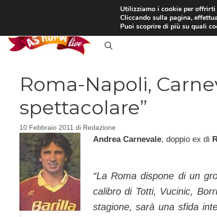
Vai
Utilizziamo i cookie per offrirt
Cliccando sulla pagina, effettua
al
RASSEGNA STAMPA
IN
Puoi scoprire di più su quali c
contenuto
Roma-Napoli, Carnev
spettacolare”
10 Febbraio 2011
di
Redazione
Andrea Carnevale
, doppio ex di
R
“La Roma dispone di un gros
calibro di Totti, Vucinic, Bor
stagione, sarà una sfida int