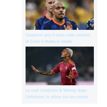
Gasperini alza il muro sulle cessioni
di Svilar e Malen in estate
Le reali condizioni di Wesley dopo
l’infortunio: le ultime sul suo rientro