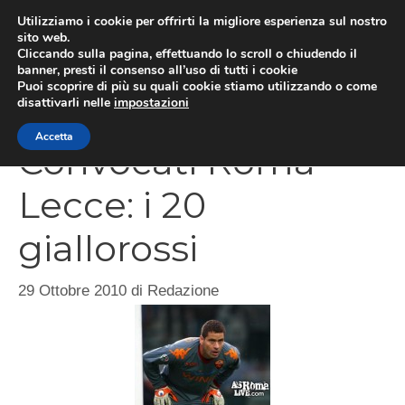
Vai
Utilizziamo i cookie per offrirti la migliore esperienza sul nostro
al
sito web.
Cliccando sulla pagina, effettuando lo scroll o chiudendo il
MEN
contenuto
banner, presti il consenso all’uso di tutti i cookie
Puoi scoprire di più su quali cookie stiamo utilizzando o come
disattivarli nelle
impostazioni
Accetta
Convocati Roma-
Lecce: i 20
giallorossi
29 Ottobre 2010
di
Redazione