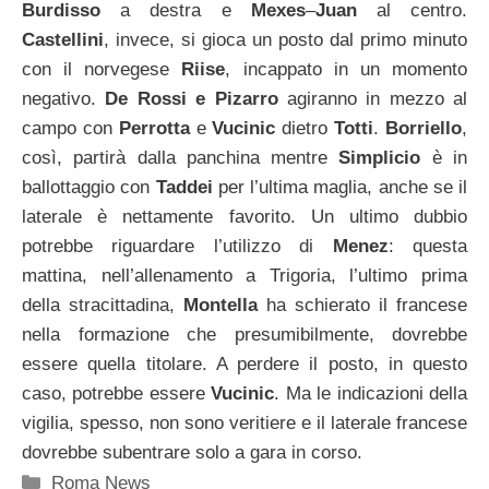
Burdisso
a destra e
Mexes
–
Juan
al centro.
Castellini
, invece, si gioca un posto dal primo minuto
con il norvegese
Riise
, incappato in un momento
negativo.
De Rossi e Pizarro
agiranno in mezzo al
campo con
Perrotta
e
Vucinic
dietro
Totti
.
Borriello
,
così, partirà dalla panchina mentre
Simplicio
è in
ballottaggio con
Taddei
per l’ultima maglia, anche se il
laterale è nettamente favorito. Un ultimo dubbio
potrebbe riguardare l’utilizzo di
Menez
: questa
mattina, nell’allenamento a Trigoria, l’ultimo prima
della stracittadina,
Montella
ha schierato il francese
nella formazione che presumibilmente, dovrebbe
essere quella titolare. A perdere il posto, in questo
caso, potrebbe essere
Vucinic
. Ma le indicazioni della
vigilia, spesso, non sono veritiere e il laterale francese
dovrebbe subentrare solo a gara in corso.
Categorie
Roma News