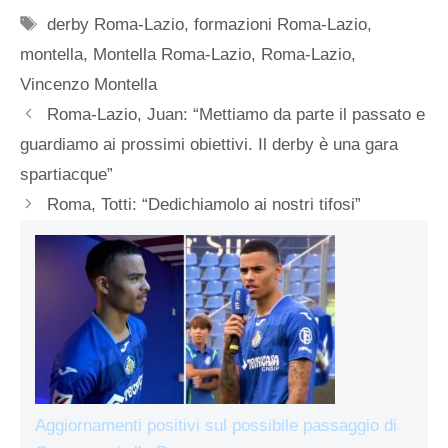
Tag
derby Roma-Lazio
,
formazioni Roma-Lazio
,
montella
,
Montella Roma-Lazio
,
Roma-Lazio
,
Vincenzo Montella
Roma-Lazio, Juan: “Mettiamo da parte il passato e
guardiamo ai prossimi obiettivi. Il derby è una gara
spartiacque”
Roma, Totti: “Dedichiamolo ai nostri tifosi”
Aggiornamenti positivi sul possibile passaggio di