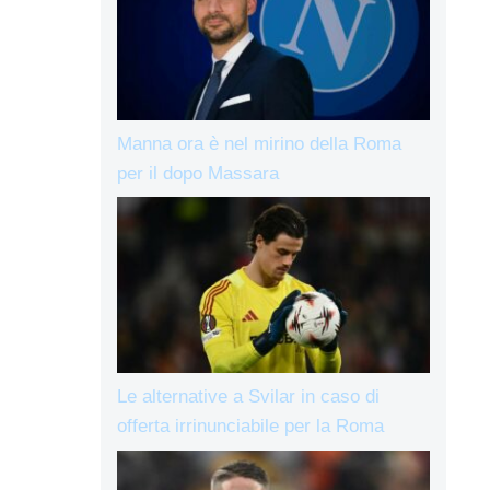
Manna ora è nel mirino della Roma
per il dopo Massara
Le alternative a Svilar in caso di
offerta irrinunciabile per la Roma