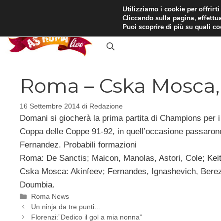
Vai
Utilizziamo i cookie per offrirt
Cliccando sulla pagina, effettua
al
RASSEGNA STAMPA
IN
Puoi scoprire di più su quali c
contenuto
Roma – Cska Mosca, 
16 Settembre 2014
di
Redazione
Domani si giocherà la prima partita di Champions per i
Coppa delle Coppe 91-92, in quell’occasione passarono i
Fernandez. Probabili formazioni
Roma: De Sanctis; Maicon, Manolas, Astori, Cole; Keita
Cska Mosca: Akinfeev; Fernandes, Ignashevich, Berez
Doumbia.
Categorie
Roma News
Un ninja da tre punti…
Florenzi:”Dedico il gol a mia nonna”