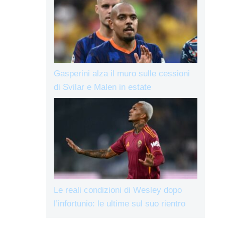
Gasperini alza il muro sulle cessioni
di Svilar e Malen in estate
Le reali condizioni di Wesley dopo
l’infortunio: le ultime sul suo rientro