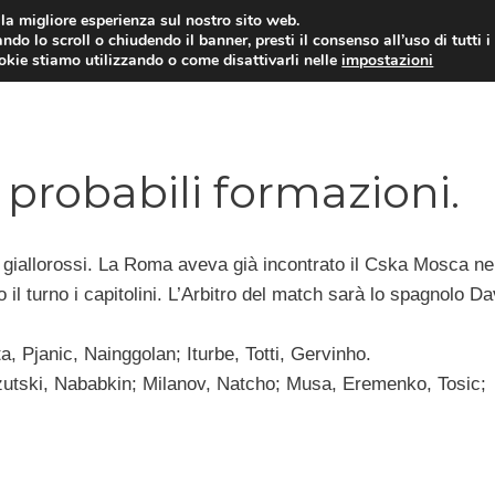
i la migliore esperienza sul nostro sito web.
ndo lo scroll o chiudendo il banner, presti il consenso all’uso di tutti i
TERVISTE
CALCIOMERCATO
CAMPIONATO SER
ookie stiamo utilizzando o come disattivarli nelle
impostazioni
probabili formazioni.
 giallorossi. La Roma aveva già incontrato il Cska Mosca ne
l turno i capitolini. L’Arbitro del match sarà lo spagnolo Da
, Pjanic, Nainggolan; Iturbe, Totti, Gervinho.
utski, Nababkin; Milanov, Natcho; Musa, Eremenko, Tosic;