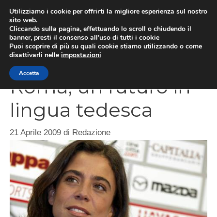
Vai
Utilizziamo i cookie per offrirti la migliore esperienza sul nostro
al
sito web.
Cliccando sulla pagina, effettuando lo scroll o chiudendo il
MEN
contenuto
banner, presti il consenso all’uso di tutti i cookie
Puoi scoprire di più su quali cookie stiamo utilizzando o come
disattivarli nelle
impostazioni
Accetta
Roma, un futuro in
lingua tedesca
21 Aprile 2009
di
Redazione