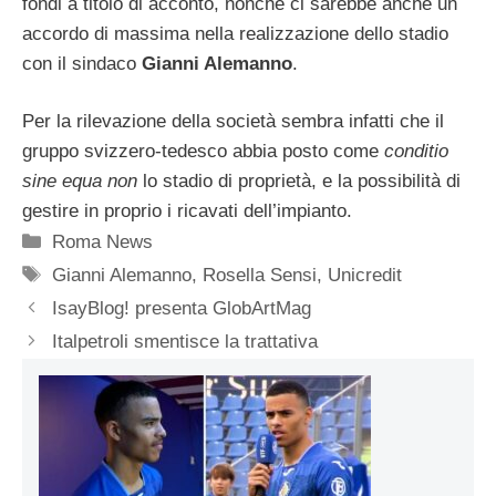
fondi a titolo di acconto, nonchè ci sarebbe anche un
accordo di massima nella realizzazione dello stadio
con il sindaco
Gianni Alemanno
.
Per la rilevazione della società sembra infatti che il
gruppo svizzero-tedesco abbia posto come
conditio
sine equa non
lo stadio di proprietà, e la possibilità di
gestire in proprio i ricavati dell’impianto.
Categorie
Roma News
Tag
Gianni Alemanno
,
Rosella Sensi
,
Unicredit
IsayBlog! presenta GlobArtMag
Italpetroli smentisce la trattativa