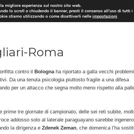
i la migliore esperienza sul nostro sito web.
ndo lo scroll o chiudendo il banner, presti il consenso all’uso di tutti i
TERVISTE
CALCIOMERCATO
CAMPIONATO SER
ookie stiamo utilizzando o come disattivarli nelle
impostazioni
agliari-Roma
onfitta contro il
Bologna
ha riportato a galla vecchi problemi
tivi. Da una tenuta psicologia piuttosto fragile a una difesa
ando per un attacco che segna molto meno rispetto alla palle
te prime tre giornate di campionato, delle sei reti subite, mol
croce addosso solo al laterale paraguayano sarebbe ingener
ndo la dirigenza e
Zdenek Zeman
, che domenica l’ha sostit