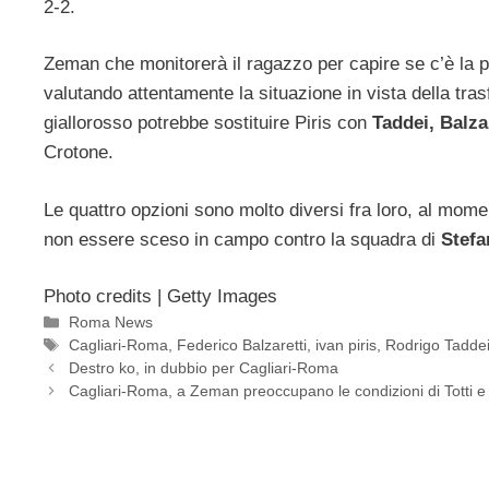
2-2.
Zeman che monitorerà il ragazzo per capire se c’è la po
valutando attentamente la situazione in vista della tras
giallorosso potrebbe sostituire Piris con
Taddei, Balza
Crotone.
Le quattro opzioni sono molto diversi fra loro, al mome
non essere sceso in campo contro la squadra di
Stefa
Photo credits | Getty Images
Categorie
Roma News
Tag
Cagliari-Roma
,
Federico Balzaretti
,
ivan piris
,
Rodrigo Tadde
Destro ko, in dubbio per Cagliari-Roma
Cagliari-Roma, a Zeman preoccupano le condizioni di Totti 