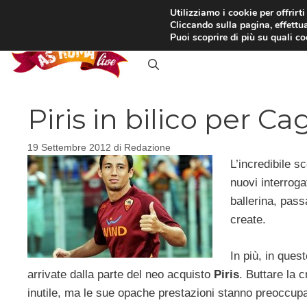
Vai
Utilizziamo i cookie per offrirt
Cliccando sulla pagina, effettua
al
RASSEGNA STAMPA
IN
Puoi scoprire di più su quali c
contenuto
Piris in bilico per C
19 Settembre 2012
di
Redazione
L’incredibile sc
nuovi interroga
ballerina, pass
create.
In più, in ques
arrivate dalla parte del neo acquisto
Piris
. Buttare la 
inutile, ma le sue opache prestazioni stanno preoccupa