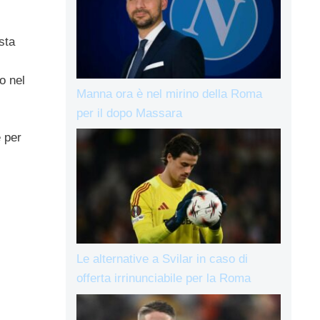
sta
o nel
Manna ora è nel mirino della Roma
per il dopo Massara
e per
Le alternative a Svilar in caso di
offerta irrinunciabile per la Roma