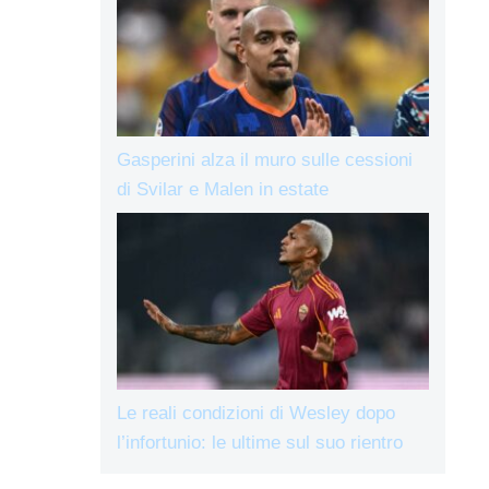
Gasperini alza il muro sulle cessioni
di Svilar e Malen in estate
Le reali condizioni di Wesley dopo
l’infortunio: le ultime sul suo rientro