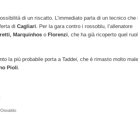
ssibilità di un riscatto. L’immediato parla di un tecnico che 
ferta di
Cagliari
. Per la gara contro i rossoblu, l’allenatore
retti, Marquinhos
o
Florenzi
, che ha già ricoperto quel ruol
nto la più probabile porta a Taddei, che è rimasto molto mal
no Pioli
.
i
e Osvaldo