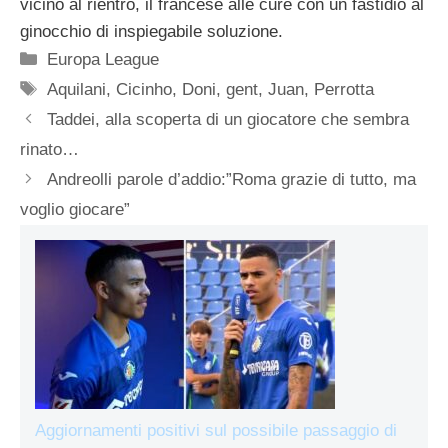
vicino al rientro, il francese alle cure con un fastidio al
ginocchio di inspiegabile soluzione.
Categorie
Europa League
Tag
Aquilani
,
Cicinho
,
Doni
,
gent
,
Juan
,
Perrotta
Taddei, alla scoperta di un giocatore che sembra
rinato…
Andreolli parole d’addio:”Roma grazie di tutto, ma
voglio giocare”
Aggiornamenti positivi sul possibile passaggio di