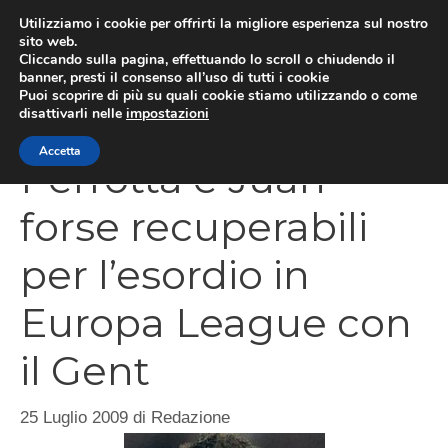
Vai
Utilizziamo i cookie per offrirti la migliore esperienza sul nostro
al
sito web.
Cliccando sulla pagina, effettuando lo scroll o chiudendo il
MEN
contenuto
banner, presti il consenso all’uso di tutti i cookie
Puoi scoprire di più su quali cookie stiamo utilizzando o come
disattivarli nelle
impostazioni
Accetta
Perrotta e Juan
forse recuperabili
per l’esordio in
Europa League con
il Gent
25 Luglio 2009
di
Redazione