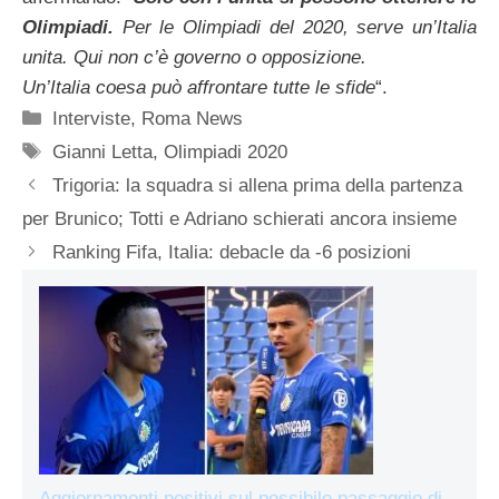
Olimpiadi.
Per le Olimpiadi del 2020, serve un’Italia
unita. Qui non c’è governo o opposizione.
Un’Italia coesa può affrontare tutte le sfide
“.
Categorie
Interviste
,
Roma News
Tag
Gianni Letta
,
Olimpiadi 2020
Trigoria: la squadra si allena prima della partenza
per Brunico; Totti e Adriano schierati ancora insieme
Ranking Fifa, Italia: debacle da -6 posizioni
Aggiornamenti positivi sul possibile passaggio di