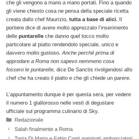
che gli vengono a mano a mano portati. Fino a quando
gli viene chiesto cosa ne pensa della speciale ricetta
creata dallo chef Maurizio,
tutta a base di alici.
Il
portiere dice di avere molto apprezzato l’inserimento
delle
puntarelle
che danno quel tocco molto
particolare al piatto rendendolo speciale, unico e
davvero molto gustoso.
Anche perché prima di
approdare a Roma non sapevo nemmeno cosa
fossero le puntarelle
, dice De Sanctis rivolgendosi allo
chef che ha creato il piatto e che gli chiede un parere.
L’appuntamento dunque è per questa sera, per vedere
il numero 1 giallorosso nelle vesti di degustare
ufficiale sul programma culinario di Sky.
Categorie
Redazionale
Salah finalmente a Roma
Tania Di Mario e Fabio Conti nominati ambasciatori