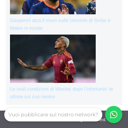
Gasperini alza il muro sulle cessioni di Svilar e
Malen in estate
Le reali condizioni di Wesley dopo l’infortunio: le
ultime sul suo rientro
Vuoi pubblicare sul nostro network?
AsRomaLive.com © 2026. All right reserverd.