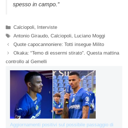
spesso in campo.”
Categorie
Calciopoli
,
Interviste
Tag
Antonio Giraudo
,
Calciopoli
,
Luciano Moggi
Quote capocannoniere: Totti insegue Milito
Okaka: “Temo di essermi stirato”. Questa mattina
controllo al Gemelli
Aggiornamenti positivi sul possibile passaggio di