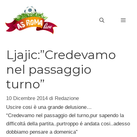
Vai
al
MEN
contenuto
Ljajic:”Credevamo
nel passaggio
turno”
10 Dicembre 2014
di
Redazione
Uscire cosi è una grande delusione…
“Credevamo nel passaggio del turno,pur sapendo la
difficoltá della partita..purtroppo é andata cosi..adesso
dobbiamo pensare a domenica”