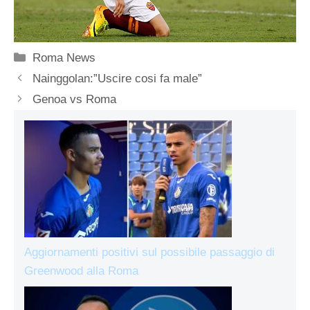
Categorie
Roma News
Nainggolan:”Uscire cosi fa male”
Genoa vs Roma
Aggiornamenti positivi sul possibile passaggio di
Greenwood alla Roma