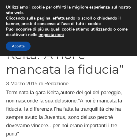
Vai
Utilizziamo i cookie per offrirti la migliore esperienza sul nostro
al
sito web.
Cliccando sulla pagina, effettuando lo scroll o chiudendo il
MEN
contenuto
banner, presti il consenso all’uso di tutti i cookie
Puoi scoprire di più su quali cookie stiamo utilizzando o come
disattivarli nelle
impostazioni
Accetta
Keita:”A noi è
mancata la fiducia”
3 Marzo 2015
di
Redazione
Terminata la gara Keita,autore del gol del pareggio,
non nasconde la sua delusione:”A noi è mancata la
fiducia, la differenza l’ha fatta la tranquillità che ha
sempre avuto la Juventus, sono deluso perché
dovevamo vincere.. per noi erano importanti i tre
punti”