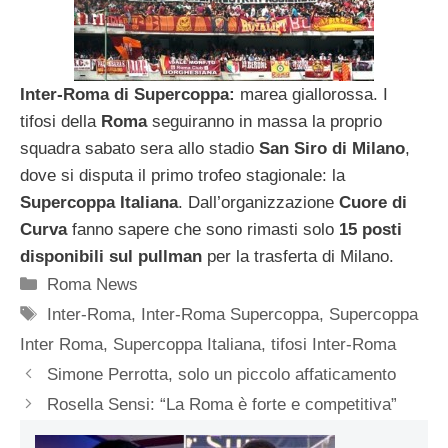
Inter-Roma di Supercoppa:
marea giallorossa. I
tifosi della
Roma
seguiranno in massa la proprio
squadra sabato sera allo stadio
San Siro di Milano
,
dove si disputa il primo trofeo stagionale: la
Supercoppa Italiana
. Dall’organizzazione
Cuore di
Curva
fanno sapere che sono rimasti solo
15 posti
disponibili sul pullman
per la trasferta di Milano.
Categorie
Roma News
Tag
Inter-Roma
,
Inter-Roma Supercoppa
,
Supercoppa
Inter Roma
,
Supercoppa Italiana
,
tifosi Inter-Roma
Simone Perrotta, solo un piccolo affaticamento
Rosella Sensi: “La Roma è forte e competitiva”