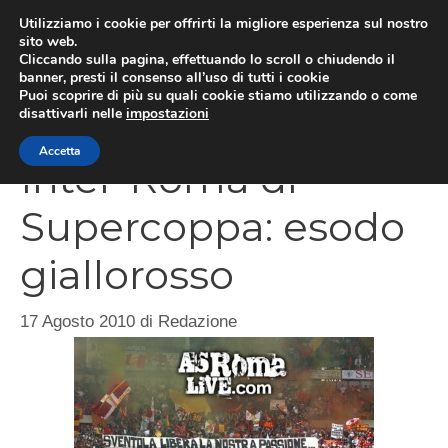
Vai
Utilizziamo i cookie per offrirti la migliore esperienza sul nostro
al
sito web.
Cliccando sulla pagina, effettuando lo scroll o chiudendo il
MEN
contenuto
banner, presti il consenso all’uso di tutti i cookie
Puoi scoprire di più su quali cookie stiamo utilizzando o come
disattivarli nelle
impostazioni
Accetta
Inter-Roma di
Supercoppa: esodo
giallorosso
17 Agosto 2010
di
Redazione