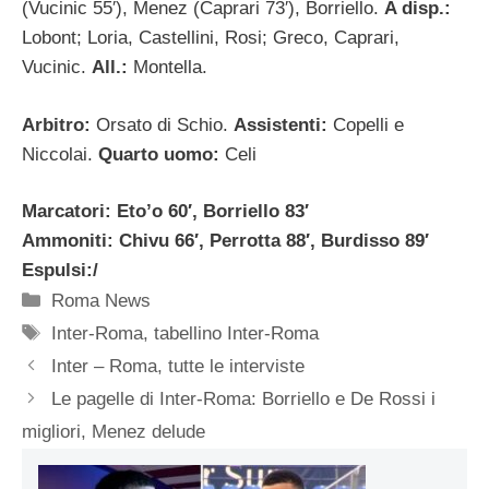
(Vucinic 55′), Menez (Caprari 73′), Borriello.
A disp.:
Lobont; Loria, Castellini, Rosi; Greco, Caprari,
Vucinic.
All.:
Montella.
Arbitro:
Orsato di Schio.
Assistenti:
Copelli e
Niccolai.
Quarto uomo:
Celi
Marcatori: Eto’o 60′, Borriello 83′
Ammoniti: Chivu 66′, Perrotta 88′, Burdisso 89′
Espulsi:/
Categorie
Roma News
Tag
Inter-Roma
,
tabellino Inter-Roma
Inter – Roma, tutte le interviste
Le pagelle di Inter-Roma: Borriello e De Rossi i
migliori, Menez delude