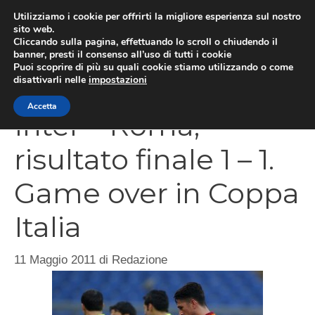
Vai
Utilizziamo i cookie per offrirti la migliore esperienza sul nostro
al
sito web.
Cliccando sulla pagina, effettuando lo scroll o chiudendo il
MEN
contenuto
banner, presti il consenso all’uso di tutti i cookie
Puoi scoprire di più su quali cookie stiamo utilizzando o come
disattivarli nelle
impostazioni
Accetta
Inter – Roma,
risultato finale 1 – 1.
Game over in Coppa
Italia
11 Maggio 2011
di
Redazione