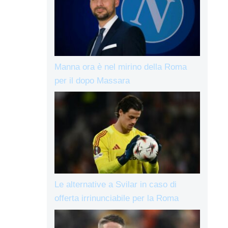
Manna ora è nel mirino della Roma
per il dopo Massara
Le alternative a Svilar in caso di
offerta irrinunciabile per la Roma