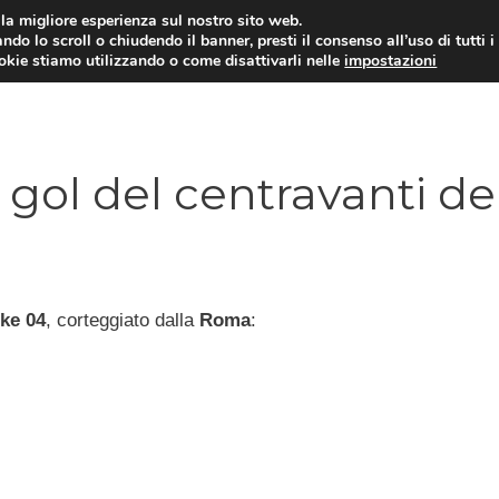
i la migliore esperienza sul nostro sito web.
ndo lo scroll o chiudendo il banner, presti il consenso all’uso di tutti i
TERVISTE
CALCIOMERCATO
CAMPIONATO SER
ookie stiamo utilizzando o come disattivarli nelle
impostazioni
 gol del centravanti de
ke 04
, corteggiato dalla
Roma
: