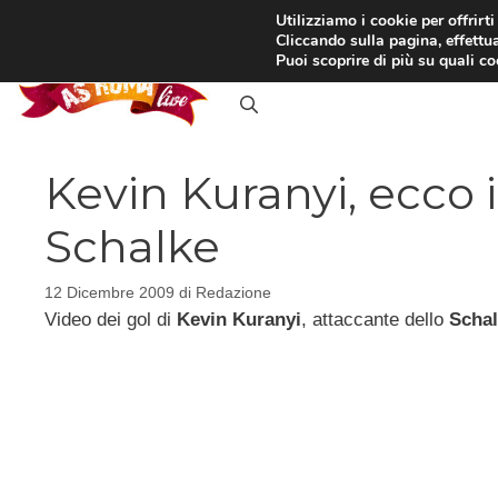
Vai
Utilizziamo i cookie per offrirt
Cliccando sulla pagina, effettua
al
RASSEGNA STAMPA
IN
Puoi scoprire di più su quali c
contenuto
Kevin Kuranyi, ecco i
Schalke
12 Dicembre 2009
di
Redazione
Video dei gol di
Kevin Kuranyi
, attaccante dello
Schal