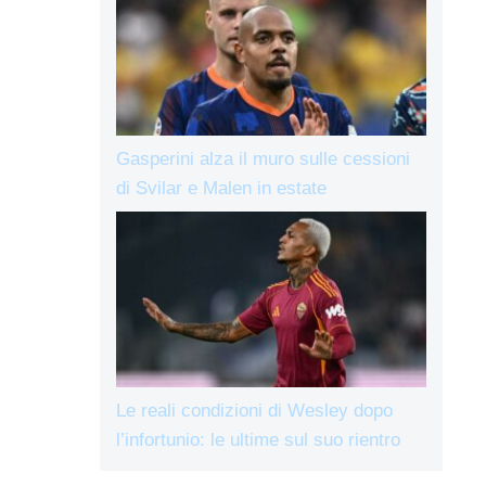
Gasperini alza il muro sulle cessioni
di Svilar e Malen in estate
Le reali condizioni di Wesley dopo
l’infortunio: le ultime sul suo rientro