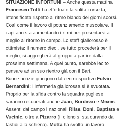
SITUAZIONE INFORTUNI
– Anche questa mattina
Francesco Totti
ha effettuato la solita corsetta,
intensificata rispetto al ritmo blando dei giorni scorsi.
Così come il lavoro di potenziamento muscolare. Il
capitano sta aumentando i ritmi per presentarsi al
meglio al ritorno in campo. Lo staff giallorosso è
ottimista: il numero dieci, se tutto procederà per il
meglio, si aggregherà al gruppo a partire dalla
prossima settimana. A quel punto, sarebbe lecito
pensare ad un suo rientro già con il Bari.
Buone notizie giungono dal centro sportivo
Fulvio
Bernardini
: l’infermeria giallorossa si è svuotata.
Proprio per la sfida contro la squadra pugliese
saranno recuperati anche
Juan
,
Burdisso
e
Mexes
.
Assenti dal campo i nazionali
Riise
,
Doni
,
Baptista
e
Vucinic
, oltre a
Pizarro
(il cileno si sta curando dai
fastidi alla schiena).
Motta
ha svolto un lavoro