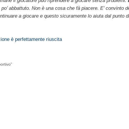
timane il giocatore può riprendere a giocare senza problemi.
po’ abbattuto. Non è una cosa che fà piacere. E’ convinto de
tinuare a giocare e questo sicuramente lo aiuta dal punto di
ione è perfettamente riuscita
ortivo”