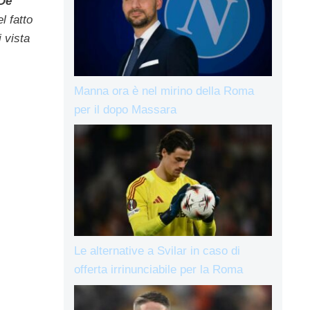
De
l fatto
 vista
Manna ora è nel mirino della Roma
per il dopo Massara
Le alternative a Svilar in caso di
offerta irrinunciabile per la Roma