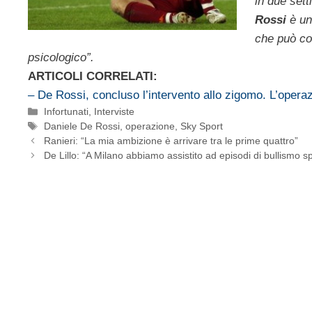
in due set
Rossi
è un 
che può con
psicologico”.
ARTICOLI CORRELATI:
– De Rossi, concluso l’intervento allo zigomo. L’operaz
Categorie
Infortunati
,
Interviste
Tag
Daniele De Rossi
,
operazione
,
Sky Sport
Ranieri: “La mia ambizione è arrivare tra le prime quattro”
De Lillo: “A Milano abbiamo assistito ad episodi di bullismo sp