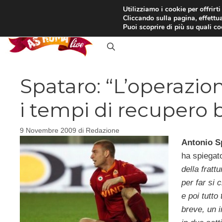
Vai
Utilizziamo i cookie per offrirt
Cliccando sulla pagina, effettua
al
RASSEGNA STAMPA
IN
Puoi scoprire di più su quali c
contenuto
Spataro: “L’operazio
i tempi di recupero b
9 Novembre 2009
di
Redazione
Antonio S
ha spiegato
della fratt
per far si 
e poi tutt
breve, un 