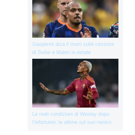
Gasperini alza il muro sulle cessioni
di Svilar e Malen in estate
Le reali condizioni di Wesley dopo
l’infortunio: le ultime sul suo rientro