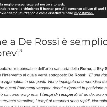
i la migliore esperienza sul nostro sito web.
ndo lo scroll o chiudendo il banner, presti il consenso all’uso di tutti i
TERVISTE
CALCIOMERCATO
CAMPIONATO SER
ookie stiamo utilizzando o come disattivarli nelle
impostazioni
ne a De Rossi è semplic
revi”
pataro
, responsabile dell’area sanitaria della
Roma
, a
Sky S
 l’intervento al quale verrà sottoposto
De Rossi
:
“E’ una rid
ura zigomatica in due punti. Viene impiegata una metodica s
che questi frammenti vengano ridotti e riportati in posizione 
o torna come era prima.
I tempi di recupero
? E’ un decorso 
intervento semplice, i tempi di recupero sono rapidi. Normal