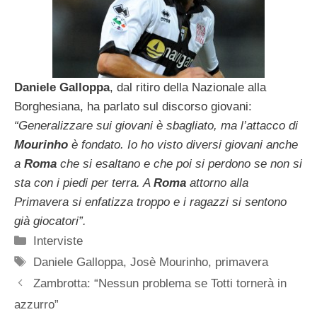
Daniele Galloppa
, dal ritiro della Nazionale alla
Borghesiana, ha parlato sul discorso giovani:
“Generalizzare sui giovani è sbagliato, ma l’attacco di
Mourinho
è fondato. Io ho visto diversi giovani anche
a
Roma
che si esaltano e che poi si perdono se non si
sta con i piedi per terra. A
Roma
attorno alla
Primavera si enfatizza troppo e i ragazzi si sentono
già giocatori”.
Categorie
Interviste
Tag
Daniele Galloppa
,
Josè Mourinho
,
primavera
Zambrotta: “Nessun problema se Totti tornerà in
azzurro”