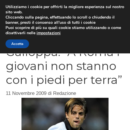
Vai
Utilizziamo i cookie per offrirti la migliore esperienza sul nostro
al
sito web.
Cliccando sulla pagina, effettuando lo scroll o chiudendo il
MEN
contenuto
banner, presti il consenso all’uso di tutti i cookie
Puoi scoprire di più su quali cookie stiamo utilizzando o come
disattivarli nelle
impostazioni
Accetta
Galloppa: “A Roma i
giovani non stanno
con i piedi per terra”
11 Novembre 2009
di
Redazione