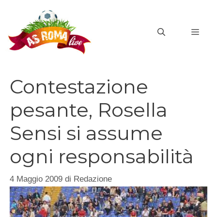
Vai
al
MEN
contenuto
Contestazione
pesante, Rosella
Sensi si assume
ogni responsabilità
4 Maggio 2009
di
Redazione