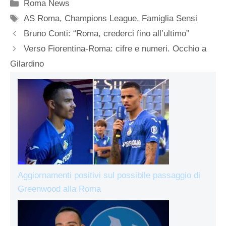
Categorie
Roma News
Tag
AS Roma
,
Champions League
,
Famiglia Sensi
Bruno Conti: “Roma, crederci fino all’ultimo”
Verso Fiorentina-Roma: cifre e numeri. Occhio a
Gilardino
Aggiornamenti positivi sul possibile passaggio di
Greenwood alla Roma