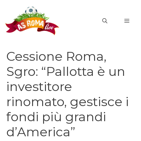
Vai
al
MEN
contenuto
Cessione Roma,
Sgro: “Pallotta è un
investitore
rinomato, gestisce i
fondi più grandi
d’America”