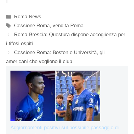
Categorie
Roma News
Tag
Cessione Roma
,
vendita Roma
Roma-Brescia: Questura dispone accoglienza per
i tifosi ospiti
Cessione Roma: Boston e Università, gli
americani che vogliono il club
Aggiornamenti positivi sul possibile passaggio di