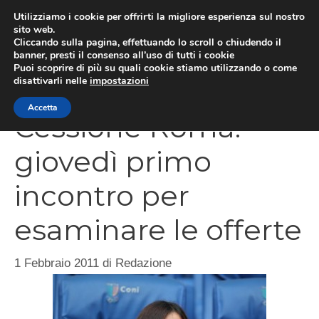
Vai
Utilizziamo i cookie per offrirti la migliore esperienza sul nostro
al
sito web.
Cliccando sulla pagina, effettuando lo scroll o chiudendo il
MEN
contenuto
banner, presti il consenso all’uso di tutti i cookie
Puoi scoprire di più su quali cookie stiamo utilizzando o come
disattivarli nelle
impostazioni
Accetta
Cessione Roma:
giovedì primo
incontro per
esaminare le offerte
1 Febbraio 2011
di
Redazione