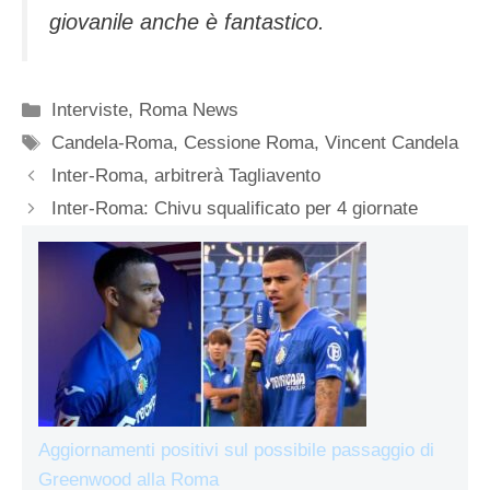
giovanile anche è fantastico.
Categorie
Interviste
,
Roma News
Tag
Candela-Roma
,
Cessione Roma
,
Vincent Candela
Inter-Roma, arbitrerà Tagliavento
Inter-Roma: Chivu squalificato per 4 giornate
Aggiornamenti positivi sul possibile passaggio di
Greenwood alla Roma