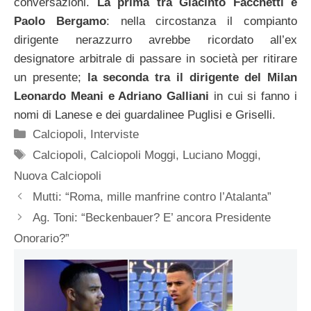
conversazioni.
La prima tra Giacinto Facchetti e
Paolo Bergamo
: nella circostanza il compianto
dirigente nerazzurro avrebbe ricordato all’ex
designatore arbitrale di passare in società per ritirare
un presente;
la seconda tra il dirigente del Milan
Leonardo Meani e Adriano Galliani
in cui si fanno i
nomi di Lanese e dei guardalinee Puglisi e Griselli.
Categorie
Calciopoli
,
Interviste
Tag
Calciopoli
,
Calciopoli Moggi
,
Luciano Moggi
,
Nuova Calciopoli
Mutti: “Roma, mille manfrine contro l’Atalanta”
Ag. Toni: “Beckenbauer? E’ ancora Presidente
Onorario?”