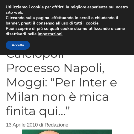
Vai
Utilizziamo i cookie per offrirti la migliore esperienza sul nostro
al
sito web.
Cliccando sulla pagina, effettuando lo scroll o chiudendo il
MEN
contenuto
banner, presti il consenso all’uso di tutti i cookie
Puoi scoprire di più su quali cookie stiamo utilizzando o come
disattivarli nelle
impostazioni
Accetta
Calciopoli –
Processo Napoli,
Moggi: “Per Inter e
Milan non è mica
finita qui…”
13 Aprile 2010
di
Redazione