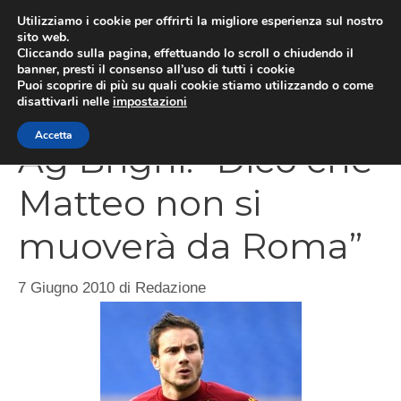
Vai
Utilizziamo i cookie per offrirti la migliore esperienza sul nostro
al
sito web.
Cliccando sulla pagina, effettuando lo scroll o chiudendo il
MEN
contenuto
banner, presti il consenso all’uso di tutti i cookie
Puoi scoprire di più su quali cookie stiamo utilizzando o come
disattivarli nelle
impostazioni
Accetta
Ag Brighi: “Dico che
Matteo non si
muoverà da Roma”
7 Giugno 2010
di
Redazione