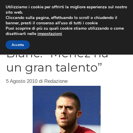
Vai
Utilizziamo i cookie per offrirti la migliore esperienza sul nostro
al
sito web.
Cliccando sulla pagina, effettuando lo scroll o chiudendo il
MEN
contenuto
banner, presti il consenso all’uso di tutti i cookie
Puoi scoprire di più su quali cookie stiamo utilizzando o come
disattivarli nelle
impostazioni
Accetta
Blanc: “Menez ha
un gran talento”
5 Agosto 2010
di
Redazione